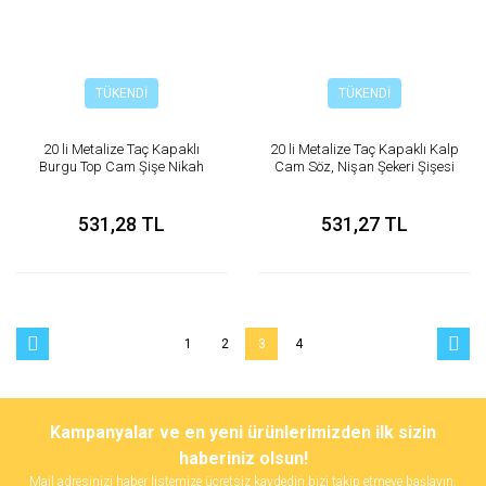
TÜKENDİ
TÜKENDİ
20 li Metalize Taç Kapaklı
20 li Metalize Taç Kapaklı Kalp
Burgu Top Cam Şişe Nikah
Cam Söz, Nişan Şekeri Şişesi
Şekeri
531,28 TL
531,27 TL
1
2
3
4
Kampanyalar ve en yeni ürünlerimizden ilk sizin
haberiniz olsun!
Mail adresinizi haber listemize ücretsiz kaydedin bizi takip etmeye başlayın.