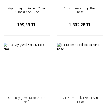
Ağzı Büzgülü Dantelli Çuval
50 Li Kurumsal Logo Baskılı
Külah (Bebek Kına
Kese
söz,nişan,nikah)
199,39 TL
1.302,28 TL
Orta Boy Çuval Kese (21x18
10x15 cm Baskılı Keten Simli
cm)
Kese