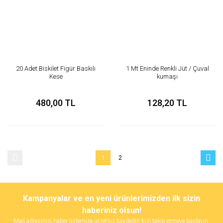
20 Adet Biskilet Figür Baskılı
1 Mt Eninde Renkli Jüt / Çuval
Kese
kumaşı
480,00 TL
128,20 TL
1
2
Kampanyalar ve en yeni ürünlerimizden ilk sizin
haberiniz olsun!
Mail adresinizi haber listemize ücretsiz kaydedin bizi takip etmeye başlayın.