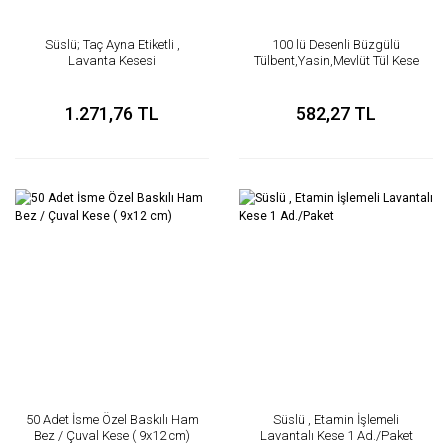
Süslü; Taç Ayna Etiketli ,
100 lü Desenli Büzgülü
Lavanta Kesesi
Tülbent,Yasin,Mevlüt Tül Kese
20x30 cm
1.271,76 TL
582,27 TL
50 Adet İsme Özel Baskılı Ham
Süslü , Etamin İşlemeli
Bez / Çuval Kese ( 9x12 cm)
Lavantalı Kese 1 Ad./Paket