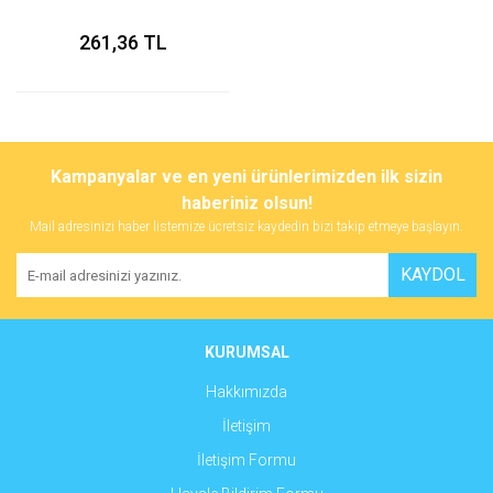
261,36 TL
Kampanyalar ve en yeni ürünlerimizden ilk sizin
haberiniz olsun!
Mail adresinizi haber listemize ücretsiz kaydedin bizi takip etmeye başlayın.
KAYDOL
KURUMSAL
Hakkımızda
İletişim
İletişim Formu