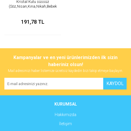
Kristal Kutu süssüz
(Söz,Nisan,Kına,Nikah,Bebek
Şekeri için ankara )
191,78 TL
Kampanyalar ve en yeni ürünlerimizden ilk sizin
haberiniz olsun!
Mail adresinizi haber listemize ücretsiz kaydedin bizi takip etmeye başlayın.
KAYDOL
KURUMSAL
Hakkımızda
İletişim