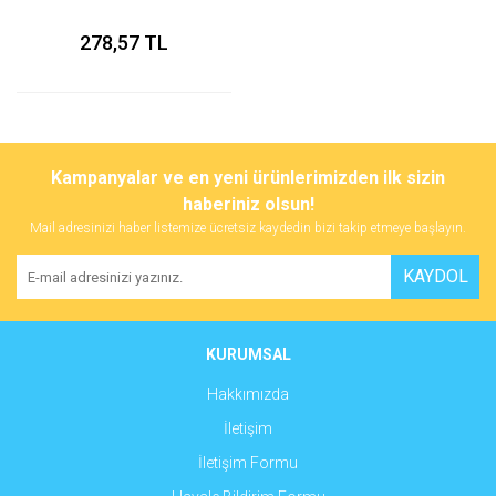
278,57 TL
Kampanyalar ve en yeni ürünlerimizden ilk sizin
haberiniz olsun!
Mail adresinizi haber listemize ücretsiz kaydedin bizi takip etmeye başlayın.
KAYDOL
KURUMSAL
Hakkımızda
İletişim
İletişim Formu