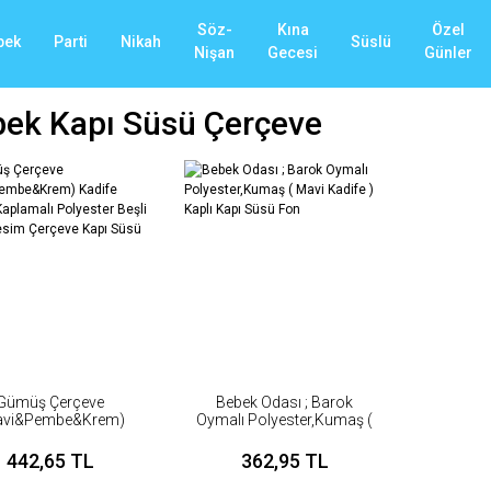
Söz-
Kına
Özel
bek
Parti
Nikah
Süslü
Nişan
Gecesi
Günler
ek Kapı Süsü Çerçeve
Gümüş Çerçeve
Bebek Odası ; Barok
avi&Pembe&Krem)
Oymalı Polyester,Kumaş (
fe Kumaş Kaplamalı
Mavi Kadife ) Kaplı Kapı
yester Beşli ( 5 li )
Süsü Fon
442,65 TL
362,95 TL
m Çerçeve Kapı Süsü
Fon