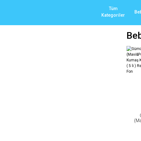
Tüm
Be
Kategoriler
Beb
(M
Kadi
Pol
Resi