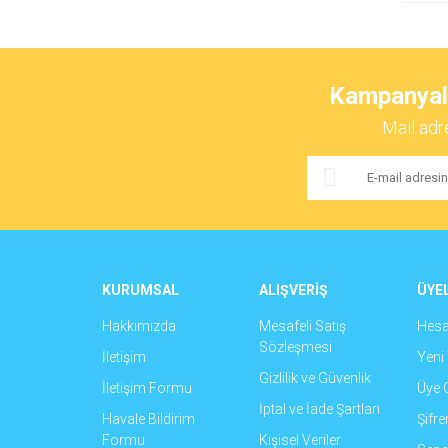
Kampanyalar
Mail adr
KURUMSAL
ALIŞVERİŞ
ÜYEL
Hakkımızda
Mesafeli Satış
Hes
Sözleşmesi
İletişim
Yeni 
Gizlilik ve Güvenlik
İletişim Formu
Üye G
İptal ve İade Şartları
Havale Bildirim
Şifr
Formu
Kişisel Veriler