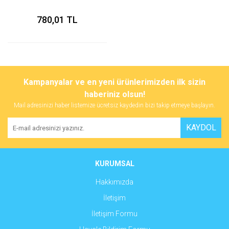
780,01 TL
Kampanyalar ve en yeni ürünlerimizden ilk sizin
haberiniz olsun!
Mail adresinizi haber listemize ücretsiz kaydedin bizi takip etmeye başlayın.
KAYDOL
KURUMSAL
Hakkımızda
İletişim
İletişim Formu