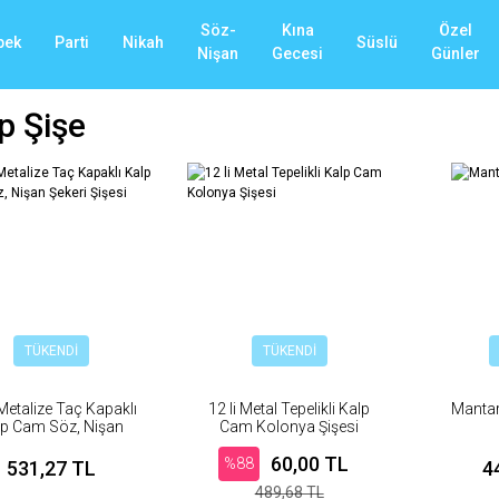
Söz-
Kına
Özel
bek
Parti
Nikah
Süslü
Nişan
Gecesi
Günler
p Şişe
TÜKENDİ
TÜKENDİ
 Metalize Taç Kapaklı
12 li Metal Tepelikli Kalp
Mantar 
lp Cam Söz, Nişan
Cam Kolonya Şişesi
Şekeri Şişesi
60,00 TL
%88
531,27 TL
4
489,68 TL