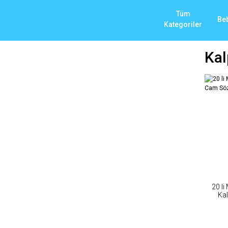
Tüm
Be
Kategoriler
Kal
20 li
Ka