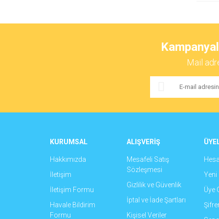
Kampanyalar
Mail adr
KURUMSAL
ALIŞVERİŞ
ÜYEL
Hakkımızda
Mesafeli Satış
Hes
Sözleşmesi
İletişim
Yeni 
Gizlilik ve Güvenlik
İletişim Formu
Üye G
İptal ve İade Şartları
Havale Bildirim
Şifr
Formu
Kişisel Veriler