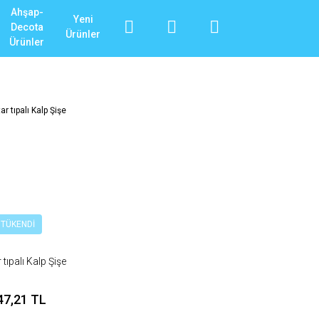
Ahşap-
Yeni
Decota
Ürünler
Ürünler
TÜKENDİ
tıpalı Kalp Şişe
47,21 TL