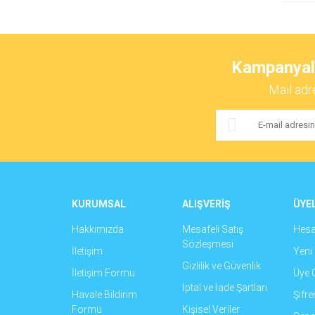
Kampanyalar
Mail adr
KURUMSAL
ALIŞVERİŞ
ÜYEL
Hakkımızda
Mesafeli Satış
Hes
Sözleşmesi
İletişim
Yeni 
Gizlilik ve Güvenlik
İletişim Formu
Üye G
İptal ve İade Şartları
Havale Bildirim
Şifr
Formu
Kişisel Veriler