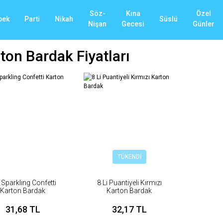
Söz-
Kına
Özel
bek
Parti
Nikah
Süslü
Nişan
Gecesi
Günler
ton Bardak Fiyatları
TÜKENDİ
i Sparkling Confetti
8 Li Puantiyeli Kırmızı
Karton Bardak
Karton Bardak
31,68 TL
32,17 TL