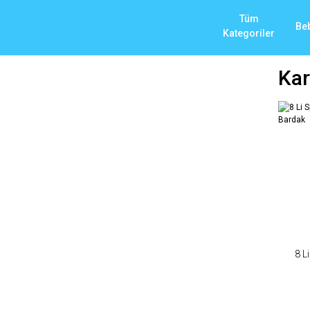
Tüm
Be
Kategoriler
Kar
8 L