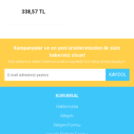
338,57 TL
Kampanyalar ve en yeni ürünlerimizden ilk sizin
haberiniz olsun!
Mail adresinizi haber listemize ücretsiz kaydedin bizi takip etmeye başlayın.
KAYDOL
KURUMSAL
Hakkımızda
İletişim
İletişim Formu