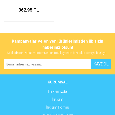
362,95 TL
Kampanyalar ve en yeni ürünlerimizden ilk sizin
haberiniz olsun!
Mail adresinizi haber listemize ücretsiz kaydedin bizi takip etmeye başlayın.
KAYDOL
KURUMSAL
Hakkımızda
İletişim
İletişim Formu