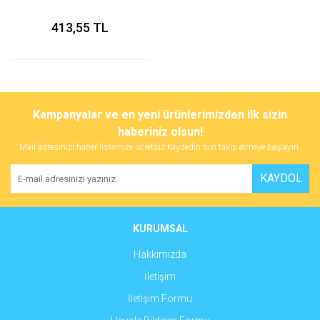
413,55 TL
Kampanyalar ve en yeni ürünlerimizden ilk sizin
haberiniz olsun!
Mail adresinizi haber listemize ücretsiz kaydedin bizi takip etmeye başlayın.
KAYDOL
KURUMSAL
Hakkımızda
İletişim
İletişim Formu