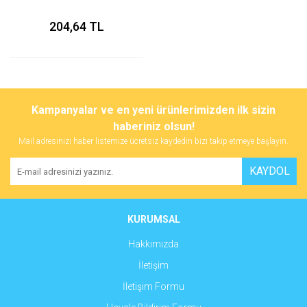
204,64 TL
Kampanyalar ve en yeni ürünlerimizden ilk sizin
haberiniz olsun!
Mail adresinizi haber listemize ücretsiz kaydedin bizi takip etmeye başlayın.
KAYDOL
KURUMSAL
Hakkımızda
İletişim
İletişim Formu