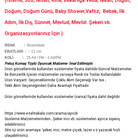
(İsteme, Söz, Nisan, Kına, Bekarlığa Veda, Nikah, Düğün,
Doğum, Doğum Günü, Baby Shower,Vaftiz, Bebek, İlk
Adım, İlk Diş, Sünnet, Mevlud, Mevlüt Şekeri vb.
Organizasyonlarınız İçin )
RENK :
Resimdeki
EBATLARI :
~ 12 cm
KOLİ
:
25 Ad / Pkt --1 Ad/Pkt.
Peluş Kumaş Tüylü Oyuncak Malzeme İmal Edilmiştir.
Ürün görsellerinde kullanılan süslemeler fiyata dahildir.Güncel Malzemeler
İle Benzerlik İçeren malzemeler ve/veya Renk Ve Tonlar Kullanılabilir.
Ürün Varyant Seçeneklerinde Çoklu Alım Seçeneği Var İse ;
Tekli Alım Seçeneğinden Daha Avantajlı Fiyattadır.
Ürün görsellerinde kullanılan süslemeler (varsa) fiyata dahil değildir.
https://www.e-tahtakale.com/arama/ayicik
Süsleme Malzemelerinden ; Şeker inci vb. süslemeleri ayrıca sipariş
edebilirsiniz.
Site içi ürün aramaya 'şeker, inci, metre çiçek, lazer v.s yazarak hızlı
ulaşabilirsiniz.