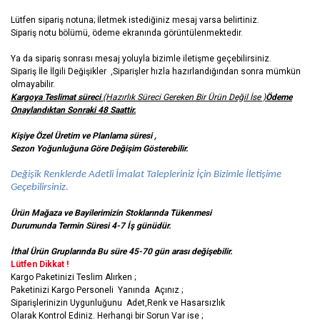
Lütfen sipariş notuna; İletmek istediğiniz mesaj varsa belirtiniz.
Sipariş notu bölümü, ödeme ekranında görüntülenmektedir.
Ya da sipariş sonrası mesaj yoluyla bizimle iletişme geçebilirsiniz.
Sipariş İle İlgili Değişikler ,Siparişler hızla hazırlandığından sonra mümkün
olmayabilir.
Kargoya Teslimat süreci
(Hazırlık Süreci Gereken Bir Ürün Değil İse )
Ödeme
Onaylandıktan Sonraki 48 Saattir.
Kişiye Özel Üretim ve Planlama süresi ,
Sezon Yoğunluğuna Göre Değişim Gösterebilir.
Değişik Renklerde Adetli İmalat Talepleriniz İçin Bizimle İletişime
Geçebilirsiniz.
Ürün Mağaza ve Bayilerimizin Stoklarında Tükenmesi
Durumunda Termin Süresi 4-7 İş
günüdür.
İthal Ürün Gruplarında Bu süre 45-70 gün arası değişebilir.
Lütfen Dikkat !
Kargo Paketinizi Teslim Alırken ;
Paketinizi Kargo Personeli Yanında Açınız ;
Siparişlerinizin Uygunluğunu Adet,Renk ve Hasarsızlık
Olarak Kontrol Ediniz. Herhangi bir Sorun Var ise ;