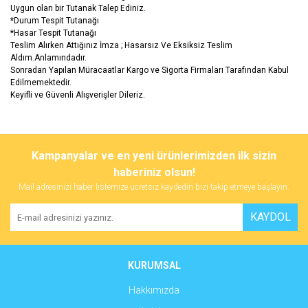
Uygun olan bir Tutanak Talep Ediniz.
*Durum Tespit Tutanağı
*Hasar Tespit Tutanağı
Teslim Alırken Attığınız İmza ; Hasarsız Ve Eksiksiz Teslim
Aldım.Anlamındadır.
Sonradan Yapılan Müracaatlar Kargo ve Sigorta Firmaları Tarafından Kabul
Edilmemektedir.
Keyifli ve Güvenli Alışverişler Dileriz.
Bu ürünün fiyat bilgisi, resim, ürün açıklamalarında ve diğer
konularda yetersiz gördüğünüz noktaları öneri formunu kullanarak
Bu ürüne ilk yorumu siz yapın!
Kampanyalar ve en yeni ürünlerimizden ilk sizin
tarafımıza iletebilirsiniz.
Görüş ve önerileriniz için teşekkür ederiz.
haberiniz olsun!
Mail adresinizi haber listemize ücretsiz kaydedin bizi takip etmeye başlayın.
Yorum Yaz
Ürün resmi kalitesiz, bozuk veya görüntülenemiyor.
KAYDOL
Ürün açıklamasında eksik bilgiler bulunuyor.
Ürün bilgilerinde hatalar bulunuyor.
Ürün fiyatı diğer sitelerden daha pahalı.
KURUMSAL
Bu ürüne benzer farklı alternatifler olmalı.
Hakkımızda