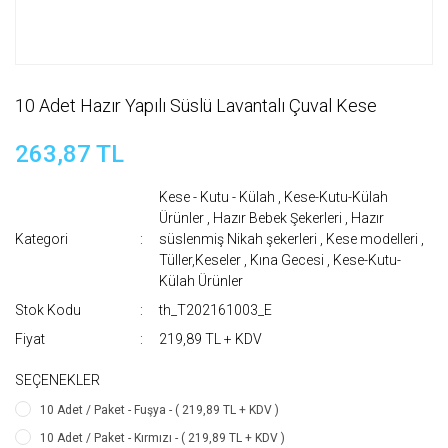
10 Adet Hazır Yapılı Süslü Lavantalı Çuval Kese
263,87 TL
Kese - Kutu - Külah
,
Kese-Kutu-Külah
Ürünler
,
Hazır Bebek Şekerleri
,
Hazır
Kategori
süslenmiş Nikah şekerleri
,
Kese modelleri
,
Tüller,Keseler
,
Kına Gecesi
,
Kese-Kutu-
Külah Ürünler
Stok Kodu
th_T202161003_E
Fiyat
219,89 TL + KDV
SEÇENEKLER
10 Adet / Paket - Fuşya - ( 219,89 TL + KDV )
10 Adet / Paket - Kırmızı - ( 219,89 TL + KDV )