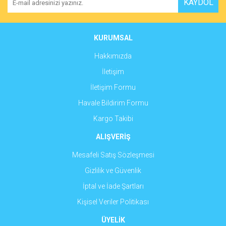
KAYDOL
Ürün açıklamasında eksik bilgiler bulunuyor.
Ürün bilgilerinde hatalar bulunuyor.
Ürün fiyatı diğer sitelerden daha pahalı.
KURUMSAL
Bu ürüne benzer farklı alternatifler olmalı.
Hakkımızda
İletişim
İletişim Formu
Havale Bildirim Formu
Gönder
Kargo Takibi
ALIŞVERİŞ
Mesafeli Satış Sözleşmesi
Gizlilik ve Güvenlik
İptal ve İade Şartları
Kişisel Veriler Politikası
ÜYELİK