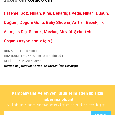
26x40 Cm
körük 8 cm
(İsteme, Söz, Nisan, Kına, Bekarlığa Veda, Nikah, Düğün,
Doğum, Doğum Günü, Baby Shower,Vaftiz, Bebek, İlk
Adım, İlk Diş, Sünnet, Mevlud, Mevlüt Şekeri vb.
Organizasyonlarınız İçin )
RENK :
Resimdeki
EBATLARI :
~ 26* 40 cm ( 8 cm körüklü )
KOLİ
:
25 Ad / Paket
Kordon İp , Körüklü KArton Gövdeden İmal Edilmiştir.
Bu ürünün fiyat bilgisi, resim, ürün açıklamalarında ve diğer
konularda yetersiz gördüğünüz noktaları öneri formunu kullanarak
Bu ürüne ilk yorumu siz yapın!
Kampanyalar ve en yeni ürünlerimizden ilk sizin
tarafımıza iletebilirsiniz.
Görüş ve önerileriniz için teşekkür ederiz.
haberiniz olsun!
Mail adresinizi haber listemize ücretsiz kaydedin bizi takip etmeye başlayın.
Yorum Yaz
Ürün resmi kalitesiz, bozuk veya görüntülenemiyor.