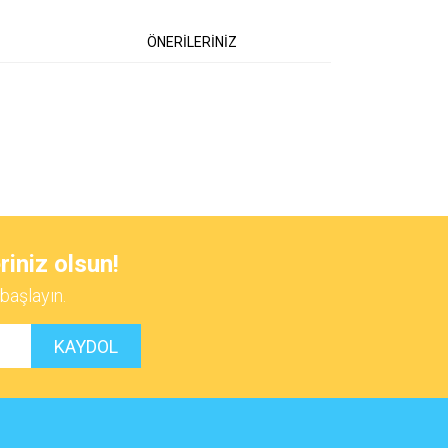
ÖNERİLERİNİZ
 iletebilirsiniz.
riniz olsun!
başlayın.
KAYDOL