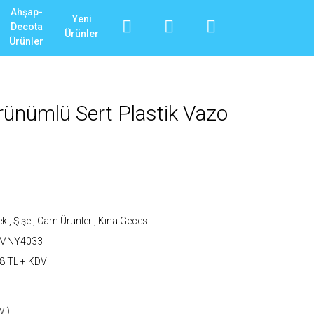
Ahşap-
Yeni
Decota
Ürünler
Ürünler
ünümlü Sert Plastik Vazo
ek
,
Şişe , Cam Ürünler
,
Kına Gecesi
_MNY4033
8 TL + KDV
V )