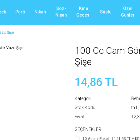
Söz-
Kına
Özel
bek
Parti
Nikah
Süslü
Nişan
Gecesi
Günler
azo Şişe
100 Cc Cam Gör
Şişe
14,86 TL
Kategori
Beb
Stok Kodu
th1
Fiyat
12,3
SEÇENEKLER
10 Adet / Paket - ( 141,53 TL + KD