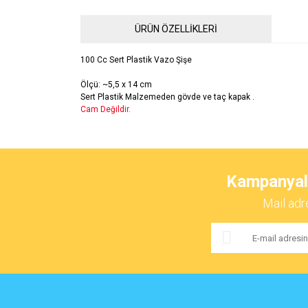
ÜRÜN ÖZELLİKLERİ
100 Cc Sert Plastik Vazo Şişe
Ölçü: ~5,5 x 14 cm
Sert Plastik Malzemeden gövde ve taç kapak .
Cam Değildir.
Bu ürünün fiyat bilgisi, resim, ürün açıklamalarında ve 
Görüş ve önerileriniz için teşekkür ederiz.
Kampanyalar
Ürün resmi kalitesiz, bozuk veya görüntülenemiyor.
Mail adr
Ürün açıklamasında eksik bilgiler bulunuyor.
Ürün bilgilerinde hatalar bulunuyor.
Ürün fiyatı diğer sitelerden daha pahalı.
Bu ürüne benzer farklı alternatifler olmalı.