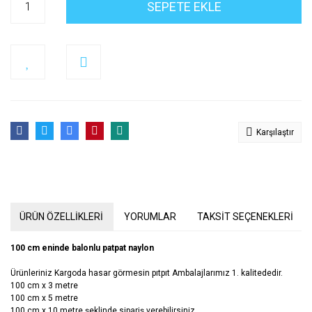
SEPETE EKLE
Karşılaştır
ÜRÜN ÖZELLİKLERİ
YORUMLAR
TAKSİT SEÇENEKLERİ
100 cm eninde balonlu patpat naylon
Ürünleriniz Kargoda hasar görmesin pıtpıt Ambalajlarımız 1. kalitededir.
100 cm x 3 metre
100 cm x 5 metre
100 cm x 10 metre şeklinde sipariş verebilirsiniz.