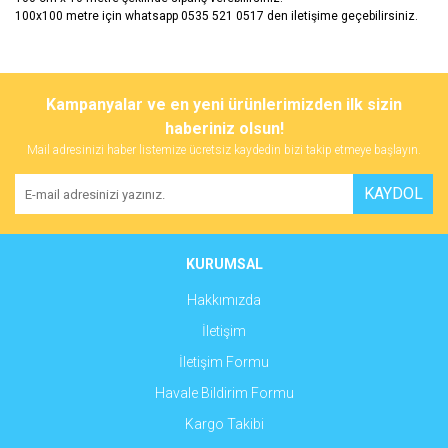
100x100 metre için whatsapp 0535 521 0517 den iletişime geçebilirsiniz.
Bu ürünün fiyat bilgisi, resim, ürün açıklamalarında ve diğer
konularda yetersiz gördüğünüz noktaları öneri formunu kullanarak
Bu ürüne ilk yorumu siz yapın!
Kampanyalar ve en yeni ürünlerimizden ilk sizin
tarafımıza iletebilirsiniz.
Görüş ve önerileriniz için teşekkür ederiz.
haberiniz olsun!
Mail adresinizi haber listemize ücretsiz kaydedin bizi takip etmeye başlayın.
Yorum Yaz
Ürün resmi kalitesiz, bozuk veya görüntülenemiyor.
KAYDOL
Ürün açıklamasında eksik bilgiler bulunuyor.
Ürün bilgilerinde hatalar bulunuyor.
Ürün fiyatı diğer sitelerden daha pahalı.
KURUMSAL
Bu ürüne benzer farklı alternatifler olmalı.
Hakkımızda
İletişim
İletişim Formu
Havale Bildirim Formu
Gönder
Kargo Takibi