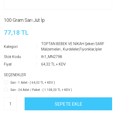
100 Gram Sarı Jüt İp
77,18 TL
TOPTAN BEBEK VE NİKAH Şekeri SARF
Kategori
Malzemeleri
,
Kurdeleler,Fiyonklar,İpler
Stok Kodu
th1_MN2798
Fiyat
64,32 TL + KDV
SEÇENEKLER
Sarı - 1 Adet - ( 64,32 TL + KDV )
Sarı - 24 Adet / Paket - ( 1.108,20 TL + KDV )
SEPETE EKLE