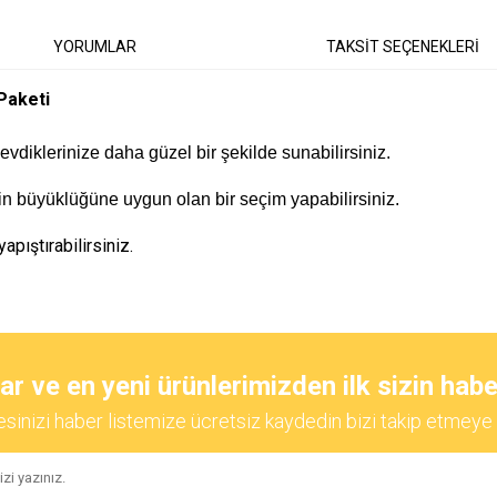
YORUMLAR
TAKSİT SEÇENEKLERİ
Paketi
 sevdiklerinize daha güzel bir şekilde sunabilirsiniz.
izin büyüklüğüne uygun olan bir seçim yapabilirsiniz.
pıştırabilirsiniz.
diğer konularda yetersiz gördüğünüz noktaları öneri formunu kullanarak tarafımıza
Bu ürüne ilk yorumu siz yapın!
 ve en yeni ürünlerimizden ilk sizin habe
esinizi haber listemize ücretsiz kaydedin bizi takip etmeye 
Yorum Yaz