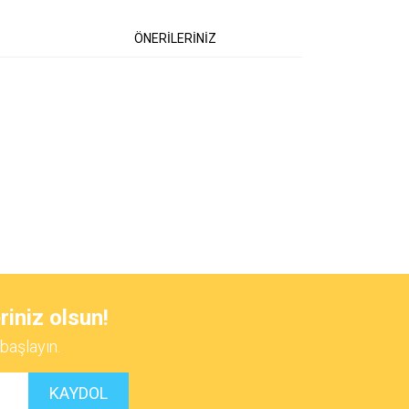
ÖNERİLERİNİZ
 iletebilirsiniz.
riniz olsun!
başlayın.
KAYDOL