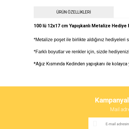
ÜRÜN ÖZELLİKLERİ
100 lü 12x17 cm Yapışkanlı Metalize Hediye 
*Metalize poşet ile birlikte aldığınız hediyeleri
*Farklı boyutlar ve renkler için, sizde hediyen
*Ağız Kısmında Kedinden yapışkanı ile kolayca ya
Bu ürünün fiyat bilgisi, resim, ürün açıklamalarında ve 
Görüş ve önerileriniz için teşekkür ederiz.
Kampanyalar
Ürün resmi kalitesiz, bozuk veya görüntülenemiyor.
Mail adr
Ürün açıklamasında eksik bilgiler bulunuyor.
Ürün bilgilerinde hatalar bulunuyor.
Ürün fiyatı diğer sitelerden daha pahalı.