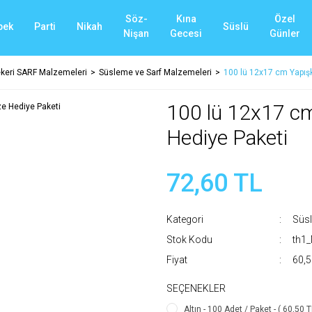
Söz-
Kına
Özel
bek
Parti
Nikah
Süslü
Nişan
Gecesi
Günler
eri SARF Malzemeleri
Süsleme ve Sarf Malzemeleri
100 lü 12x17 cm Yapışk
100 lü 12x17 cm
Hediye Paketi
72,60 TL
Kategori
Süsl
Stok Kodu
th1
Fiyat
60,5
SEÇENEKLER
Altın - 100 Adet / Paket - ( 60,50 