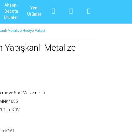
Ahşap-
Yeni
Decota
Ürünler
Ürünler
anlı Metalize Hediye Paketi
 Yapışkanlı Metalize
eme ve Sarf Malzemeleri
_MNK4095
0 TL + KDV
TL + KDV )