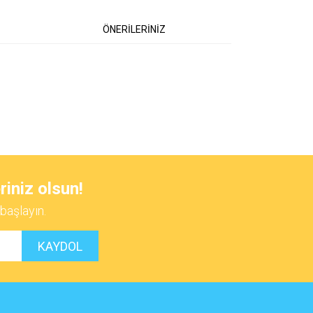
ÖNERİLERİNİZ
 iletebilirsiniz.
riniz olsun!
başlayın.
KAYDOL