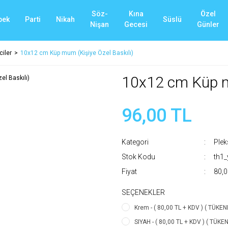
Söz-
Kına
Özel
bek
Parti
Nikah
Süslü
Nişan
Gecesi
Günler
ciler
10x12 cm Küp mum (Kişiye Özel Baskılı)
10x12 cm Küp mu
96,00 TL
Kategori
Plek
Stok Kodu
th1
Fiyat
80,0
SEÇENEKLER
Krem - ( 80,00 TL + KDV ) ( TÜKEND
SIYAH - ( 80,00 TL + KDV ) ( TÜKEN