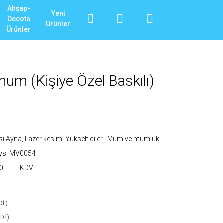
Ahşap-
Yeni
Decota
Ürünler
Ürünler
m (Kişiye Özel Baskılı)
si Ayna, Lazer kesim, Yükselticiler
,
Mum ve mumluk
_ys_MV0054
0 TL + KDV
İ )
Dİ )