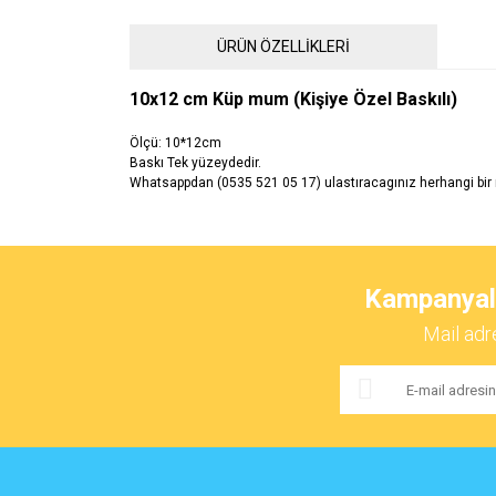
ÜRÜN ÖZELLİKLERİ
10x12 cm Küp mum (Kişiye Özel Baskılı)
Ölçü: 10*12cm
Baskı Tek yüzeydedir.
Whatsappdan (0535 521 05 17) ulastıracagınız herhangi bir re
Bu ürünün fiyat bilgisi, resim, ürün açıklamalarında ve 
Görüş ve önerileriniz için teşekkür ederiz.
Kampanyalar
Ürün resmi kalitesiz, bozuk veya görüntülenemiyor.
Mail adr
Ürün açıklamasında eksik bilgiler bulunuyor.
Ürün bilgilerinde hatalar bulunuyor.
Ürün fiyatı diğer sitelerden daha pahalı.
Bu ürüne benzer farklı alternatifler olmalı.