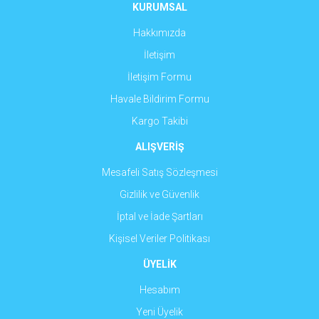
Ürün fiyatı diğer sitelerden daha pahalı.
KURUMSAL
Bu ürüne benzer farklı alternatifler olmalı.
Hakkımızda
İletişim
İletişim Formu
Havale Bildirim Formu
Gönder
Kargo Takibi
ALIŞVERİŞ
Mesafeli Satış Sözleşmesi
Gizlilik ve Güvenlik
İptal ve İade Şartları
Kişisel Veriler Politikası
ÜYELİK
Hesabım
Yeni Üyelik