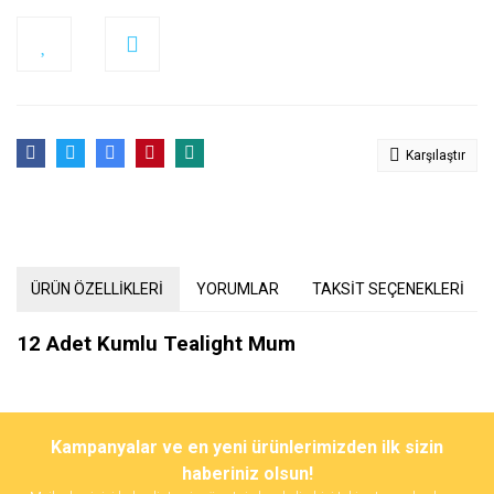
Karşılaştır
ÜRÜN ÖZELLİKLERİ
YORUMLAR
TAKSİT SEÇENEKLERİ
12 Adet Kumlu Tealight Mum
Bu ürünün fiyat bilgisi, resim, ürün açıklamalarında ve diğer
konularda yetersiz gördüğünüz noktaları öneri formunu kullanarak
Bu ürüne ilk yorumu siz yapın!
Kampanyalar ve en yeni ürünlerimizden ilk sizin
tarafımıza iletebilirsiniz.
Görüş ve önerileriniz için teşekkür ederiz.
haberiniz olsun!