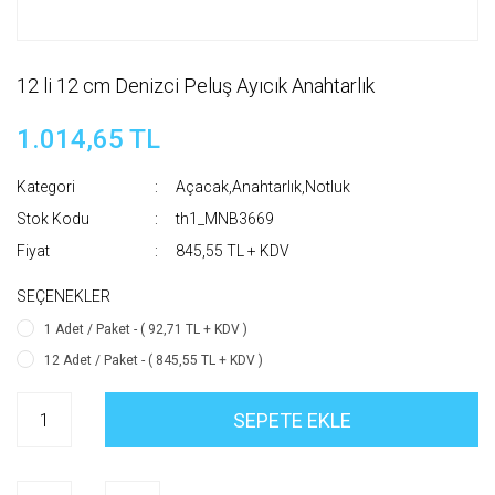
12 li 12 cm Denizci Peluş Ayıcık Anahtarlık
1.014,65 TL
Kategori
Açacak,Anahtarlık,Notluk
Stok Kodu
th1_MNB3669
Fiyat
845,55 TL + KDV
SEÇENEKLER
1 Adet / Paket - ( 92,71 TL + KDV )
12 Adet / Paket - ( 845,55 TL + KDV )
SEPETE EKLE