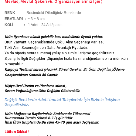
Mevlud, Mevlüt Şekeri vb. Organizasyonlarınız İçin )
RENK :
Resimdeki-Dilediğiniz Renklerde
EBATLARI :
~ 3 ~ 8 cm
KOLİ
:
1 Adet - 24 Ad / paket
Ürün fiyonksuz olarak gelebilir bazı modellerde fiyonk yoktur.
Ürün Varyant Seçeneklerinde Çoklu Alım Seçeneği Var İse ;
Tekli Alım Seçeneğinden Daha Avantajlı Fiyattadır.
Ya da sipariş sonrası mesaj yoluyla bizimle iletişme geçebilirsiniz.
Sipariş İle İlgili Değişikler ,Siparişler hızla hazırlandığından sonra mümkün
olmayabilir.
Kargoya Teslimat süreci
(Hazırlık Süreci Gereken Bir Ürün Değil İse )
Ödeme
Onaylandıktan Sonraki 48 Saattir.
Kişiye Özel Üretim ve Planlama süresi ,
Sezon Yoğunluğuna Göre Değişim Gösterebilir.
Değişik Renklerde Adetli İmalat Talepleriniz İçin Bizimle İletişime
Geçebilirsiniz.
Ürün Mağaza ve Bayilerimizin Stoklarında Tükenmesi
Durumunda Termin Süresi 4-7 İş
günüdür.
İthal Ürün Gruplarında Bu süre 45-70 gün arası değişebilir.
Lütfen Dikkat !