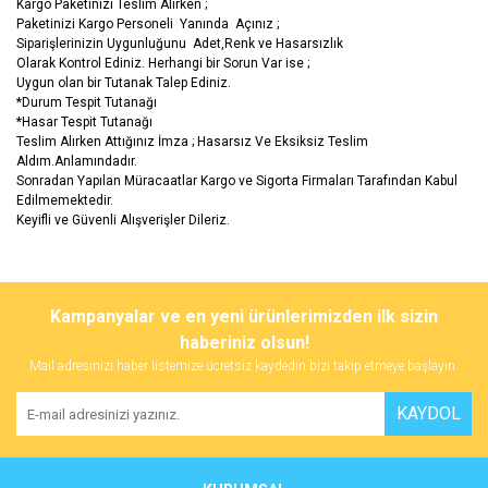
Kargo Paketinizi Teslim Alırken ;
Paketinizi Kargo Personeli Yanında Açınız ;
Siparişlerinizin Uygunluğunu Adet,Renk ve Hasarsızlık
Olarak Kontrol Ediniz. Herhangi bir Sorun Var ise ;
Uygun olan bir Tutanak Talep Ediniz.
*Durum Tespit Tutanağı
*Hasar Tespit Tutanağı
Teslim Alırken Attığınız İmza ; Hasarsız Ve Eksiksiz Teslim
Aldım.Anlamındadır.
Sonradan Yapılan Müracaatlar Kargo ve Sigorta Firmaları Tarafından Kabul
Edilmemektedir.
Keyifli ve Güvenli Alışverişler Dileriz.
Bu ürünün fiyat bilgisi, resim, ürün açıklamalarında ve diğer
konularda yetersiz gördüğünüz noktaları öneri formunu kullanarak
Bu ürüne ilk yorumu siz yapın!
Kampanyalar ve en yeni ürünlerimizden ilk sizin
tarafımıza iletebilirsiniz.
Görüş ve önerileriniz için teşekkür ederiz.
haberiniz olsun!
Mail adresinizi haber listemize ücretsiz kaydedin bizi takip etmeye başlayın.
Yorum Yaz
Ürün resmi kalitesiz, bozuk veya görüntülenemiyor.
KAYDOL
Ürün açıklamasında eksik bilgiler bulunuyor.
Ürün bilgilerinde hatalar bulunuyor.
Ürün fiyatı diğer sitelerden daha pahalı.