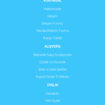
KURUMSAL
Bu ürüne benzer farklı alternatifler olmalı.
Hakkımızda
İletişim
İletişim Formu
Havale Bildirim Formu
Gönder
Kargo Takibi
ALIŞVERİŞ
Mesafeli Satış Sözleşmesi
Gizlilik ve Güvenlik
İptal ve İade Şartları
Kişisel Veriler Politikası
ÜYELİK
Hesabım
Yeni Üyelik