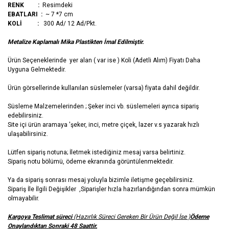
RENK :
Resimdeki
EBATLARI :
~ 7 *7 cm
KOLİ :
300 Ad/ 12 Ad/Pkt.
Metalize Kaplamalı Mika Plastikten İmal Edilmiştir.
Ürün Seçeneklerinde yer alan ( var ise ) Koli (Adetli Alım) Fiyatı Daha
Uyguna Gelmektedir.
Ürün görsellerinde kullanılan süslemeler (varsa) fiyata dahil değildir.
Süsleme Malzemelerinden ; Şeker inci vb. süslemeleri ayrıca sipariş
edebilirsiniz.
Site içi ürün aramaya 'şeker, inci, metre çiçek, lazer v.s yazarak hızlı
ulaşabilirsiniz.
Lütfen sipariş notuna; İletmek istediğiniz mesaj varsa belirtiniz.
Sipariş notu bölümü, ödeme ekranında görüntülenmektedir.
Ya da sipariş sonrası mesaj yoluyla bizimle iletişme geçebilirsiniz.
Sipariş İle İlgili Değişikler ,Siparişler hızla hazırlandığından sonra mümkün
olmayabilir.
Kargoya Teslimat süreci
(Hazırlık Süreci Gereken Bir Ürün Değil İse )
Ödeme
Onaylandıktan Sonraki 48 Saattir.