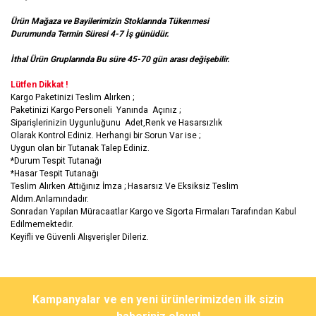
Ürün Mağaza ve Bayilerimizin Stoklarında Tükenmesi
Durumunda Termin Süresi 4-7 İş günüdür.
İthal Ürün Gruplarında Bu süre 45-70 gün arası değişebilir.
Lütfen Dikkat !
Kargo Paketinizi Teslim Alırken ;
Paketinizi Kargo Personeli Yanında Açınız ;
Siparişlerinizin Uygunluğunu Adet,Renk ve Hasarsızlık
Olarak Kontrol Ediniz. Herhangi bir Sorun Var ise ;
Uygun olan bir Tutanak Talep Ediniz.
*Durum Tespit Tutanağı
*Hasar Tespit Tutanağı
Teslim Alırken Attığınız İmza ; Hasarsız Ve Eksiksiz Teslim
Aldım.Anlamındadır.
Sonradan Yapılan Müracaatlar Kargo ve Sigorta Firmaları Tarafından Kabul
Edilmemektedir.
Keyifli ve Güvenli Alışverişler Dileriz.
Bu ürünün fiyat bilgisi, resim, ürün açıklamalarında ve diğer
konularda yetersiz gördüğünüz noktaları öneri formunu kullanarak
Bu ürüne ilk yorumu siz yapın!
Kampanyalar ve en yeni ürünlerimizden ilk sizin
tarafımıza iletebilirsiniz.
Görüş ve önerileriniz için teşekkür ederiz.