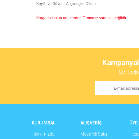
Keyifli ve Güvenli Alışverişler Dileriz.
Kargoda kırılan urunlerden Firmamız sorumlu değildir.
Bu ürünün fiyat bilgisi, resim, ürün açıklamalarında ve 
Görüş ve önerileriniz için teşekkür ederiz.
Kampanyalar
Ürün resmi kalitesiz, bozuk veya görüntülenemiyor.
Mail adr
Ürün açıklamasında eksik bilgiler bulunuyor.
Ürün bilgilerinde hatalar bulunuyor.
Ürün fiyatı diğer sitelerden daha pahalı.
Bu ürüne benzer farklı alternatifler olmalı.
KURUMSAL
ALIŞVERİŞ
ÜYEL
Hakkımızda
Mesafeli Satış
Hes