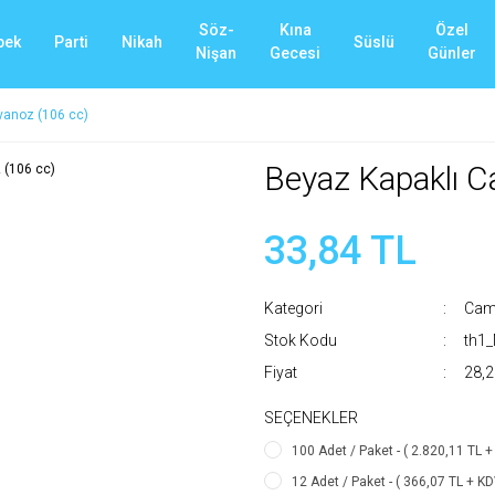
Söz-
Kına
Özel
bek
Parti
Nikah
Süslü
Nişan
Gecesi
Günler
vanoz (106 cc)
Beyaz Kapaklı C
33,84 TL
Kategori
Cam 
Stok Kodu
th1
Fiyat
28,2
SEÇENEKLER
100 Adet / Paket - ( 2.820,11 TL +
12 Adet / Paket - ( 366,07 TL + KD