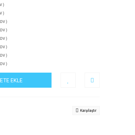
V )
V )
KDV )
KDV )
KDV )
KDV )
KDV )
KDV )
ETE EKLE
Karşılaştır