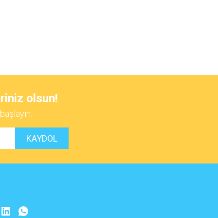
 iletebilirsiniz.
riniz olsun!
başlayın.
KAYDOL