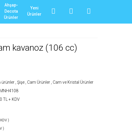
Ahşap-
Yeni
Decota
Ürünler
Ürünler
am kavanoz (106 cc)
ürünler
,
Şişe , Cam Ürünler
,
Cam ve Kristal Ürünler
_MNH4108
0 TL + KDV
 KDV )
V )