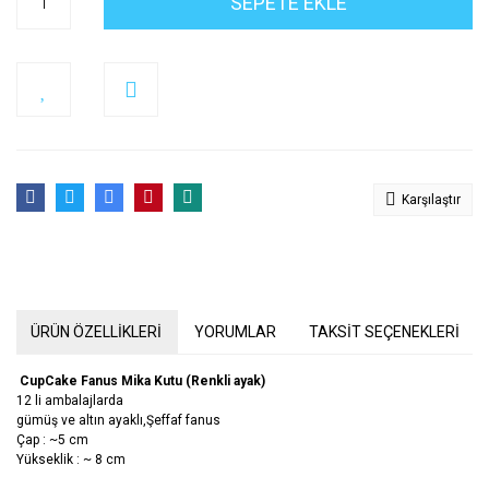
SEPETE EKLE
Karşılaştır
ÜRÜN ÖZELLİKLERİ
YORUMLAR
TAKSİT SEÇENEKLERİ
CupCake Fanus Mika Kutu (Renkli ayak)
12 li ambalajlarda
gümüş ve altın ayaklı,Şeffaf fanus
Çap : ~5 cm
Yükseklik : ~ 8 cm