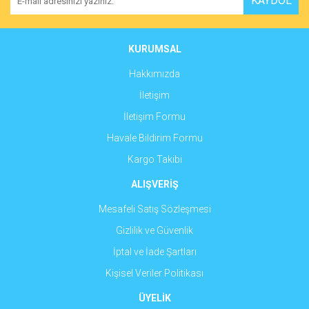
KAYDOL
Ürün bilgilerinde hatalar bulunuyor.
Ürün fiyatı diğer sitelerden daha pahalı.
Bu ürüne benzer farklı alternatifler olmalı.
KURUMSAL
Hakkımızda
İletişim
İletişim Formu
Gönder
Havale Bildirim Formu
Kargo Takibi
ALIŞVERİŞ
Mesafeli Satış Sözleşmesi
Gizlilik ve Güvenlik
İptal ve İade Şartları
Kişisel Veriler Politikası
ÜYELİK