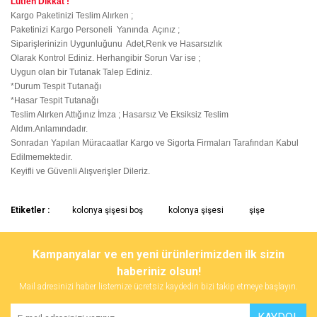
Lütfen Dikkat !
Kargo Paketinizi Teslim Alırken ;
Paketinizi Kargo Personeli Yanında Açınız ;
Siparişlerinizin Uygunluğunu Adet,Renk ve Hasarsızlık
Olarak Kontrol Ediniz. Herhangibir Sorun Var ise ;
Uygun olan bir Tutanak Talep Ediniz.
*Durum Tespit Tutanağı
*Hasar Tespit Tutanağı
Teslim Alırken Attığınız İmza ; Hasarsız Ve Eksiksiz Teslim
Aldım.Anlamındadır.
Sonradan Yapılan Müracaatlar Kargo ve Sigorta Firmaları Tarafından Kabul
Edilmemektedir.
Keyifli ve Güvenli Alışverişler Dileriz.
Bu ürünün fiyat bilgisi, resim, ürün açıklamalarında ve diğer
Etiketler :
kolonya şişesi boş
kolonya şişesi
şişe
konularda yetersiz gördüğünüz noktaları öneri formunu kullanarak
Bu ürüne ilk yorumu siz yapın!
tarafımıza iletebilirsiniz.
Görüş ve önerileriniz için teşekkür ederiz.
Kampanyalar ve en yeni ürünlerimizden ilk sizin
haberiniz olsun!
Yorum Yaz
Ürün resmi kalitesiz, bozuk veya görüntülenemiyor.
Mail adresinizi haber listemize ücretsiz kaydedin bizi takip etmeye başlayın.
Ürün açıklamasında eksik bilgiler bulunuyor.