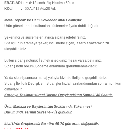
EBATLARI :
~ 6*13 cm/h /
İç Hacim :
50 cc
KOLİ
:
50 Ad/ 12 Ad//20 Ad.
Metal Tepelik Ve Cam Gövdeden İmal Edilmiştir.
Ürün görsellerinde kullanılan süslemeler fiyata dahil değildir.
Şeker inci ve süslemeleri ayrıca sipariş edebilirsiniz.
Site içi ürün aramaya 'şeker, inci, metre çiçek, lazer v.s yazarak hızlı
ulaşabilirsiniz.
Lütfen sipariş notuna; İletmek istediğiniz mesaj varsa belirtiniz.
Sipariş notu bölümü, ödeme ekranında görüntülenmektedir.
Ya da sipariş sonrası mesaj yoluyla bizimle iletişme geçebilirsiniz.
Sipariş İle İlgili Değişikler ,Siparişler hızla hazırlandığından sonra mümkün
olmayabilir.
Kargoya Teslimat süreci Ödeme Onaylandıktan Sonraki 48 Saattir.
Ürün Mağaza ve Bayilerimizin Stoklarında Tükenmesi
Durumunda Termin Süresi 4-7 İş günüdür.
İthal Ürün Gruplarında Bu süre 45-70 gün arası değişebilir.