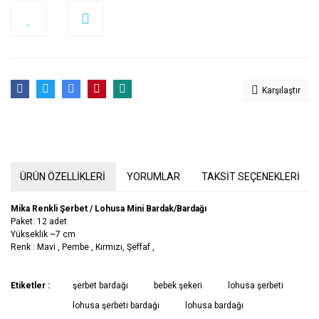
Karşılaştır
ÜRÜN ÖZELLİKLERİ
YORUMLAR
TAKSİT SEÇENEKLERİ
Mika Renkli Şerbet / Lohusa Mini Bardak/Bardağı
Paket: 12 adet
Yükseklik ~7 cm
Renk : Mavi , Pembe , Kırmızı, Şeffaf ,
Bu ürünün fiyat bilgisi, resim, ürün açıklamalarında ve diğer
Etiketler :
şerbet bardağı
bebek şekeri
lohusa şerbeti
konularda yetersiz gördüğünüz noktaları öneri formunu kullanarak
Bu ürüne ilk yorumu siz yapın!
lohusa şerbeti bardağı
lohusa bardağı
tarafımıza iletebilirsiniz.