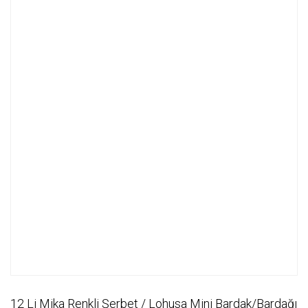
12 Li Mika Renkli Şerbet / Lohusa Mini Bardak/Bardağı