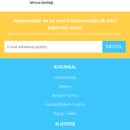
Görüş ve önerileriniz için teşekkür ederiz.
lahusa bardağı
Yorum Yaz
Ürün resmi kalitesiz, bozuk veya görüntülenemiyor.
Kampanyalar ve en yeni ürünlerimizden ilk sizin
Ürün açıklamasında eksik bilgiler bulunuyor.
haberiniz olsun!
Ürün bilgilerinde hatalar bulunuyor.
Mail adresinizi haber listemize ücretsiz kaydedin bizi takip etmeye başlayın.
Ürün fiyatı diğer sitelerden daha pahalı.
KAYDOL
Bu ürüne benzer farklı alternatifler olmalı.
KURUMSAL
Hakkımızda
İletişim
Gönder
İletişim Formu
Havale Bildirim Formu
Kargo Takibi
ALIŞVERİŞ