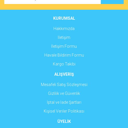
Ürün açıklamasında eksik bilgiler bulunuyor.
Ürün bilgilerinde hatalar bulunuyor.
Ürün fiyatı diğer sitelerden daha pahalı.
KURUMSAL
Bu ürüne benzer farklı alternatifler olmalı.
Hakkımızda
İletişim
İletişim Formu
Havale Bildirim Formu
Gönder
Kargo Takibi
ALIŞVERİŞ
Mesafeli Satış Sözleşmesi
Gizlilik ve Güvenlik
İptal ve İade Şartları
Kişisel Veriler Politikası
ÜYELİK