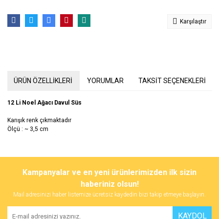
Karşılaştır
ÜRÜN ÖZELLİKLERİ
YORUMLAR
TAKSİT SEÇENEKLERİ
12 Li Noel Ağacı Davul Süs
Karışık renk çıkmaktadır
Ölçü : ~ 3,5 cm
Bu ürünün fiyat bilgisi, resim, ürün açıklamalarında ve diğer
konularda yetersiz gördüğünüz noktaları öneri formunu kullanarak
Bu ürüne ilk yorumu siz yapın!
Kampanyalar ve en yeni ürünlerimizden ilk sizin
tarafımıza iletebilirsiniz.
Görüş ve önerileriniz için teşekkür ederiz.
haberiniz olsun!
Mail adresinizi haber listemize ücretsiz kaydedin bizi takip etmeye başlayın.
Yorum Yaz
Ürün resmi kalitesiz, bozuk veya görüntülenemiyor.
KAYDOL