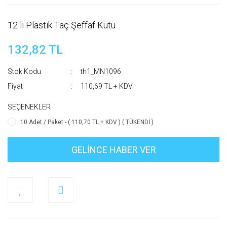
12 li Plastik Taç Şeffaf Kutu
132,82 TL
Stok Kodu
th1_MN1096
Fiyat
110,69 TL + KDV
SEÇENEKLER
10 Adet / Paket - ( 110,70 TL + KDV ) ( TÜKENDİ )
GELİNCE HABER VER