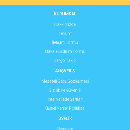
Ürün bilgilerinde hatalar bulunuyor.
Ürün fiyatı diğer sitelerden daha pahalı.
KURUMSAL
Bu ürüne benzer farklı alternatifler olmalı.
Hakkımızda
İletişim
İletişim Formu
Havale Bildirim Formu
Gönder
Kargo Takibi
ALIŞVERİŞ
Mesafeli Satış Sözleşmesi
Gizlilik ve Güvenlik
İptal ve İade Şartları
Kişisel Veriler Politikası
ÜYELİK
Hesabım