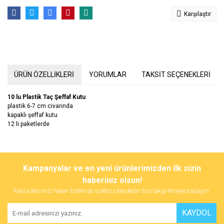
Karşılaştır
ÜRÜN ÖZELLİKLERİ
YORUMLAR
TAKSİT SEÇENEKLERİ
10 lu Plastik Taç Şeffaf Kutu
plastik 6-7 cm civarında
kapaklı şeffaf kutu
12 li paketlerde
Bu ürünün fiyat bilgisi, resim, ürün açıklamalarında ve diğer
konularda yetersiz gördüğünüz noktaları öneri formunu kullanarak
Bu ürüne ilk yorumu siz yapın!
Kampanyalar ve en yeni ürünlerimizden ilk sizin
tarafımıza iletebilirsiniz.
Görüş ve önerileriniz için teşekkür ederiz.
haberiniz olsun!
Mail adresinizi haber listemize ücretsiz kaydedin bizi takip etmeye başlayın.
Yorum Yaz
Ürün resmi kalitesiz, bozuk veya görüntülenemiyor.
KAYDOL
Ürün açıklamasında eksik bilgiler bulunuyor.