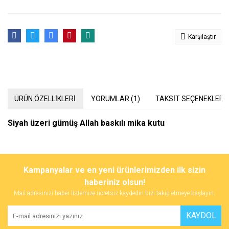
Karşılaştır
ÜRÜN ÖZELLİKLERİ
YORUMLAR (1)
TAKSİT SEÇENEKLERİ
Siyah üzeri gümüş Allah baskılı mika kutu
Bu ürünün fiyat bilgisi, resim, ürün açıklamalarında ve diğer
konularda yetersiz gördüğünüz noktaları öneri formunu kullanarak
Kampanyalar ve en yeni ürünlerimizden ilk sizin
tarafımıza iletebilirsiniz.
Görüş ve önerileriniz için teşekkür ederiz.
haberiniz olsun!
Bilgi
Mail adresinizi haber listemize ücretsiz kaydedin bizi takip etmeye başlayın.
Büyüklüğünü öğrenebilir miyim
Ürün resmi kalitesiz, bozuk veya görüntülenemiyor.
KAYDOL
Ürün açıklamasında eksik bilgiler bulunuyor.
Ferhan Bingöl | 04/01/2024