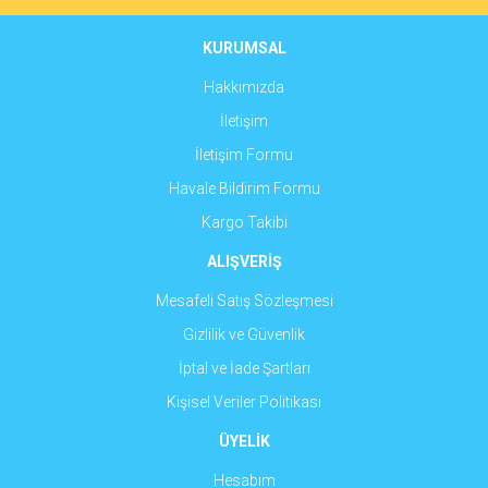
Ürün bilgilerinde hatalar bulunuyor.
Ürün fiyatı diğer sitelerden daha pahalı.
KURUMSAL
Yorum Yaz
Bu ürüne benzer farklı alternatifler olmalı.
Hakkımızda
İletişim
İletişim Formu
Havale Bildirim Formu
Gönder
Kargo Takibi
ALIŞVERİŞ
Mesafeli Satış Sözleşmesi
Gizlilik ve Güvenlik
İptal ve İade Şartları
Kişisel Veriler Politikası
ÜYELİK
Hesabım