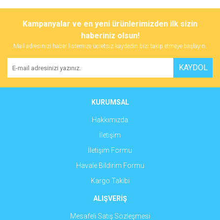
Bu ürünün fiyat bilgisi, resim, ürün açıklamalarında ve diğer
konularda yetersiz gördüğünüz noktaları öneri formunu kullanarak
Bu ürüne ilk yorumu siz yapın!
Kampanyalar ve en yeni ürünlerimizden ilk sizin
tarafımıza iletebilirsiniz.
Görüş ve önerileriniz için teşekkür ederiz.
haberiniz olsun!
Mail adresinizi haber listemize ücretsiz kaydedin bizi takip etmeye başlayın.
Yorum Yaz
Ürün resmi kalitesiz, bozuk veya görüntülenemiyor.
KAYDOL
Ürün açıklamasında eksik bilgiler bulunuyor.
Ürün bilgilerinde hatalar bulunuyor.
Ürün fiyatı diğer sitelerden daha pahalı.
KURUMSAL
Bu ürüne benzer farklı alternatifler olmalı.
Hakkımızda
İletişim
İletişim Formu
Havale Bildirim Formu
Gönder
Kargo Takibi
ALIŞVERİŞ
Mesafeli Satış Sözleşmesi