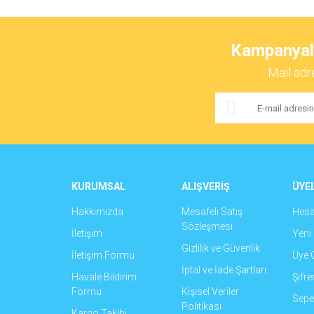
Bu ürünün fiyat bilgisi, resim, ürün açıklamalarında ve 
Görüş ve önerileriniz için teşekkür ederiz.
Kampanyalar
Ürün resmi kalitesiz, bozuk veya görüntülenemiyor.
Mail adr
Ürün açıklamasında eksik bilgiler bulunuyor.
Ürün bilgilerinde hatalar bulunuyor.
Ürün fiyatı diğer sitelerden daha pahalı.
Bu ürüne benzer farklı alternatifler olmalı.
KURUMSAL
ALIŞVERİŞ
ÜYEL
Hakkımızda
Mesafeli Satış
Hes
Sözleşmesi
İletişim
Yeni 
Gizlilik ve Güvenlik
İletişim Formu
Üye G
İptal ve İade Şartları
Havale Bildirim
Şifr
Formu
Kişisel Veriler
Sepet
Politikası
Kargo Takibi