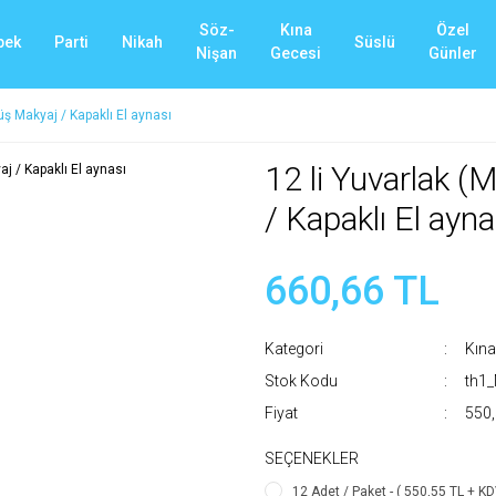
Söz-
Kına
Özel
bek
Parti
Nikah
Süslü
Nişan
Gecesi
Günler
ş Makyaj / Kapaklı El aynası
12 li Yuvarlak 
/ Kapaklı El ayna
660,66 TL
Kategori
Kına
Stok Kodu
th1
Fiyat
550,
SEÇENEKLER
12 Adet / Paket - ( 550,55 TL + KD