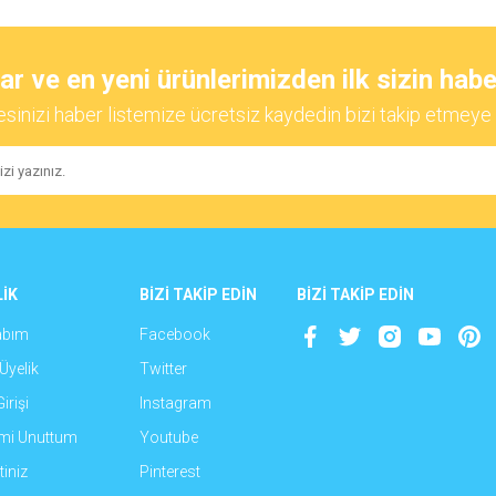
diğer konularda yetersiz gördüğünüz noktaları öneri formunu kullanarak tarafımıza
Bu ürüne ilk yorumu siz yapın!
 ve en yeni ürünlerimizden ilk sizin habe
esinizi haber listemize ücretsiz kaydedin bizi takip etmeye 
Yorum Yaz
İK
BİZİ TAKİP EDİN
BİZİ TAKİP EDİN
abım
Facebook
Gönder
Üyelik
Twitter
irişi
Instagram
emi Unuttum
Youtube
iniz
Pinterest