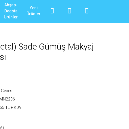
Ahşap-
Yeni
Decota
Ürünler
Ürünler
(Metal) Sade Gümüş Makyaj
sı
 Gecesi
_MN2206
55 TL + KDV
V )