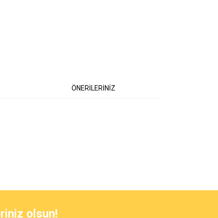
ÖNERİLERİNİZ
 iletebilirsiniz.
riniz olsun!