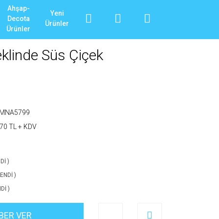
Ahşap-
Yeni
Decota
Ürünler
Ürünler
eklinde Süs Çiçek
_MNA5799
70 TL + KDV
Dİ )
ENDİ )
Dİ )
BER VER