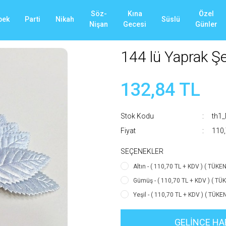
Söz-
Kına
Özel
bek
Parti
Nikah
Süslü
Nişan
Gecesi
Günler
144 lü Yaprak Ş
132,84 TL
Stok Kodu
th1
Fiyat
110,
SEÇENEKLER
Altın - ( 110,70 TL + KDV ) ( TÜKEN
Gümüş - ( 110,70 TL + KDV ) ( TÜK
Yeşil - ( 110,70 TL + KDV ) ( TÜKEN
GELİNCE HA