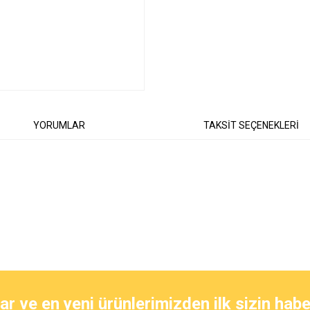
YORUMLAR
TAKSİT SEÇENEKLERİ
diğer konularda yetersiz gördüğünüz noktaları öneri formunu kullanarak tarafımıza
Bu ürüne ilk yorumu siz yapın!
 ve en yeni ürünlerimizden ilk sizin habe