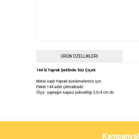
ÜRÜN ÖZELLİKLERİ
144 lü Yaprak Şeklinde Süs Çiçek
Metal saplı Yaprak süslemeleriniz için.
Paket 144 adet çıkmaktadır.
Ölçü : yaprağın sapsız yüksekliği 3,5/4 cm dir.
Bu ürünün fiyat bilgisi, resim, ürün açıklamalarında ve 
Görüş ve önerileriniz için teşekkür ederiz.
Kampanyalar