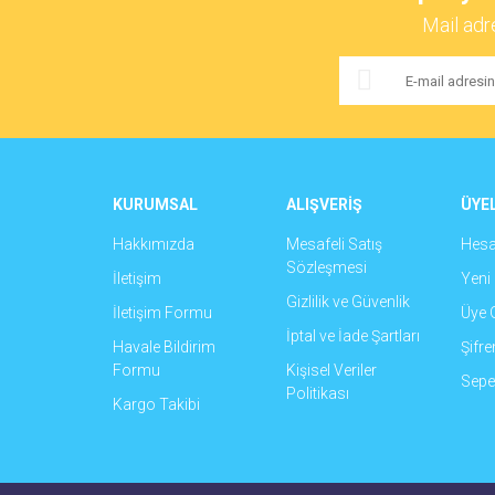
Ürün resmi kalitesiz, bozuk veya görüntülenemiyor.
Mail adr
Ürün açıklamasında eksik bilgiler bulunuyor.
Ürün bilgilerinde hatalar bulunuyor.
Ürün fiyatı diğer sitelerden daha pahalı.
Bu ürüne benzer farklı alternatifler olmalı.
KURUMSAL
ALIŞVERİŞ
ÜYEL
Hakkımızda
Mesafeli Satış
Hes
Sözleşmesi
İletişim
Yeni 
Gizlilik ve Güvenlik
İletişim Formu
Üye G
İptal ve İade Şartları
Havale Bildirim
Şifr
Formu
Kişisel Veriler
Sepet
Politikası
Kargo Takibi