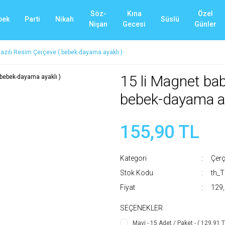
Söz-
Kına
Özel
bek
Parti
Nikah
Süslü
Nişan
Gecesi
Günler
yazılı Resim Çerçeve ( bebek-dayama ayaklı )
15 li Magnet bab
bebek-dayama ay
155,90 TL
Kategori
Çerç
Stok Kodu
th_
Fiyat
129,
SEÇENEKLER
Mavi - 15 Adet / Paket - ( 129,91 