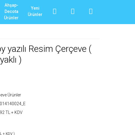
Ahşap-
Yeni
Decota
Ürünler
Ürünler
y yazılı Resim Çerçeve (
aklı )
eve Ürünler
T014140024_E
92 TL + KDV
TL + KDV )