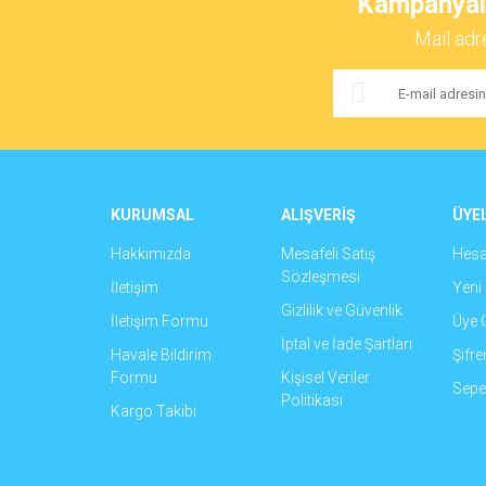
Kampanyalar
Ürün resmi kalitesiz, bozuk veya görüntülenemiyor.
Mail adr
Ürün açıklamasında eksik bilgiler bulunuyor.
Ürün bilgilerinde hatalar bulunuyor.
Ürün fiyatı diğer sitelerden daha pahalı.
Bu ürüne benzer farklı alternatifler olmalı.
KURUMSAL
ALIŞVERİŞ
ÜYEL
Hakkımızda
Mesafeli Satış
Hes
Sözleşmesi
İletişim
Yeni 
Gizlilik ve Güvenlik
İletişim Formu
Üye G
İptal ve İade Şartları
Havale Bildirim
Şifr
Formu
Kişisel Veriler
Sepet
Politikası
Kargo Takibi