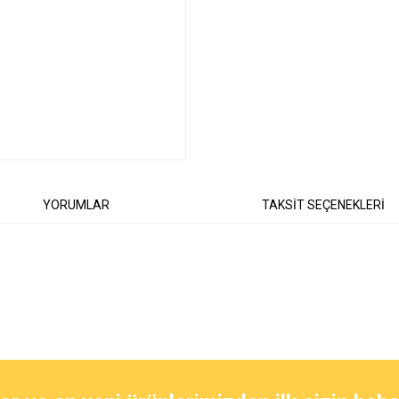
YORUMLAR
TAKSİT SEÇENEKLERİ
diğer konularda yetersiz gördüğünüz noktaları öneri formunu kullanarak tarafımıza
Bu ürüne ilk yorumu siz yapın!