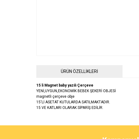
ÜRÜN ÖZELLİKLERİ
15 li Magnet baby yazılı Çerçeve
YENİ,UYGUN,EKONOMİK BEBEK ŞEKERİ OBJESİ
magnetli çerçeve obje
15'Lİ ASETAT KUTULARDA SATILMAKTADIR.
15 VE KATLARI OLARAK SİPARİŞ EDİLİR.
Bu ürünün fiyat bilgisi, resim, ürün açıklamalarında ve 
Görüş ve önerileriniz için teşekkür ederiz.