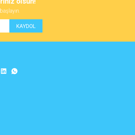
riniz olsun!
başlayın.
KAYDOL