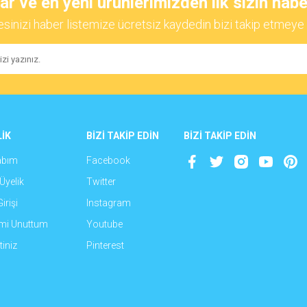
 ve en yeni ürünlerimizden ilk sizin habe
esinizi haber listemize ücretsiz kaydedin bizi takip etmeye 
Yorum Yaz
İK
BİZİ TAKİP EDİN
BİZİ TAKİP EDİN
abım
Facebook
Gönder
Üyelik
Twitter
irişi
Instagram
emi Unuttum
Youtube
iniz
Pinterest