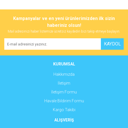
Bu ürünün fiyat bilgisi, resim, ürün açıklamalarında ve diğer
konularda yetersiz gördüğünüz noktaları öneri formunu kullanarak
Bu ürüne ilk yorumu siz yapın!
Kampanyalar ve en yeni ürünlerimizden ilk sizin
tarafımıza iletebilirsiniz.
Görüş ve önerileriniz için teşekkür ederiz.
haberiniz olsun!
Mail adresinizi haber listemize ücretsiz kaydedin bizi takip etmeye başlayın.
Yorum Yaz
Ürün resmi kalitesiz, bozuk veya görüntülenemiyor.
KAYDOL
Ürün açıklamasında eksik bilgiler bulunuyor.
Ürün bilgilerinde hatalar bulunuyor.
Ürün fiyatı diğer sitelerden daha pahalı.
KURUMSAL
Bu ürüne benzer farklı alternatifler olmalı.
Hakkımızda
İletişim
İletişim Formu
Havale Bildirim Formu
Gönder
Kargo Takibi
ALIŞVERİŞ