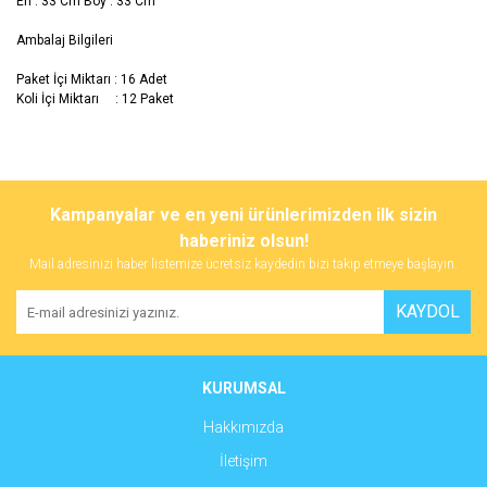
En : 33 Cm Boy : 33 Cm
Ambalaj Bilgileri
Paket İçi Miktarı : 16 Adet
Koli İçi Miktarı : 12 Paket
Bu ürünün fiyat bilgisi, resim, ürün açıklamalarında ve diğer
konularda yetersiz gördüğünüz noktaları öneri formunu kullanarak
Bu ürüne ilk yorumu siz yapın!
Kampanyalar ve en yeni ürünlerimizden ilk sizin
tarafımıza iletebilirsiniz.
Görüş ve önerileriniz için teşekkür ederiz.
haberiniz olsun!
Mail adresinizi haber listemize ücretsiz kaydedin bizi takip etmeye başlayın.
Yorum Yaz
Ürün resmi kalitesiz, bozuk veya görüntülenemiyor.
KAYDOL
Ürün açıklamasında eksik bilgiler bulunuyor.
Ürün bilgilerinde hatalar bulunuyor.
Ürün fiyatı diğer sitelerden daha pahalı.
KURUMSAL
Bu ürüne benzer farklı alternatifler olmalı.
Hakkımızda
İletişim