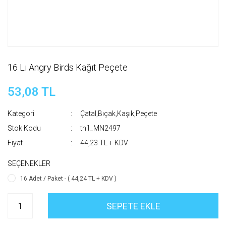
16 Lı Angry Birds Kağıt Peçete
53,08 TL
Kategori
Çatal,Bıçak,Kaşık,Peçete
Stok Kodu
th1_MN2497
Fiyat
44,23 TL + KDV
SEÇENEKLER
16 Adet / Paket - ( 44,24 TL + KDV )
SEPETE EKLE