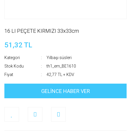
16 LI PEÇETE KIRMIZI 33x33cm
51,32 TL
Kategori
Yılbaşı süsleri
Stok Kodu
th1_em_BE1610
Fiyat
42,77 TL + KDV
GELİNCE HABER VER