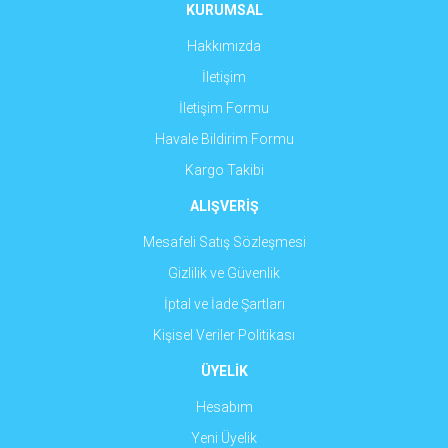
Ürün fiyatı diğer sitelerden daha pahalı.
KURUMSAL
Bu ürüne benzer farklı alternatifler olmalı.
Hakkımızda
İletişim
İletişim Formu
Havale Bildirim Formu
Gönder
Kargo Takibi
ALIŞVERİŞ
Mesafeli Satış Sözleşmesi
Gizlilik ve Güvenlik
İptal ve İade Şartları
Kişisel Veriler Politikası
ÜYELİK
Hesabım
Yeni Üyelik