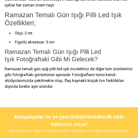
ışıklar her zaman önem taşır.
Ramazan Temalı Gün Işığı Pilli Led Işık
Özellikleri
;
Ölçü: 2 mt.
Figürlü aksesuar: 5 cm
Ramazan Temalı Gün Işığı Pilli Led
Işık
Fotoğraftaki Gibi Mi Gelecek?
Ramazan temalı gün ışığı pilli led ışık
modelimiz de diğer tüm ürünlerimiz
gibi fotoğraftaki görüntünün aynısıdır. Fotoğrafların tümü kendi
stüdyolarımızda çekilmekte olup, flaş kaynaklı küçük ton farklılıkları
dışında birebir aynı üründür.
Bu ürünün fiyat bilgisi, resim, ürün açıklamalarında ve diğer
konularda yetersiz gördüğünüz noktaları öneri formunu kullanarak
Bu ürüne ilk yorumu siz yapın!
Kampanyalar ve en yeni ürünlerimizden ilk sizin
tarafımıza iletebilirsiniz.
Görüş ve önerileriniz için teşekkür ederiz.
haberiniz olsun!
Mail adresinizi haber listemize ücretsiz kaydedin bizi takip etmeye başlayın.
Yorum Yaz