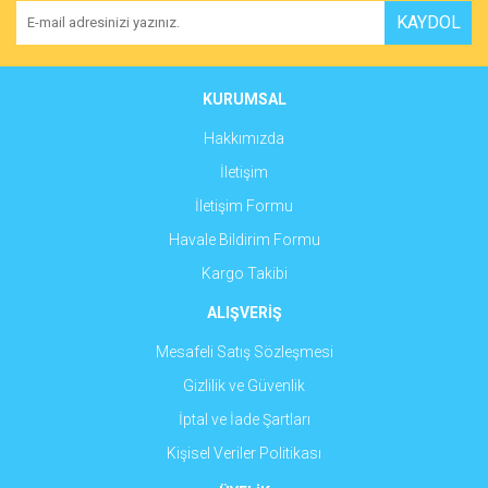
Ürün resmi kalitesiz, bozuk veya görüntülenemiyor.
KAYDOL
Ürün açıklamasında eksik bilgiler bulunuyor.
Ürün bilgilerinde hatalar bulunuyor.
Ürün fiyatı diğer sitelerden daha pahalı.
KURUMSAL
Bu ürüne benzer farklı alternatifler olmalı.
Hakkımızda
İletişim
İletişim Formu
Havale Bildirim Formu
Gönder
Kargo Takibi
ALIŞVERİŞ
Mesafeli Satış Sözleşmesi
Gizlilik ve Güvenlik
İptal ve İade Şartları
Kişisel Veriler Politikası