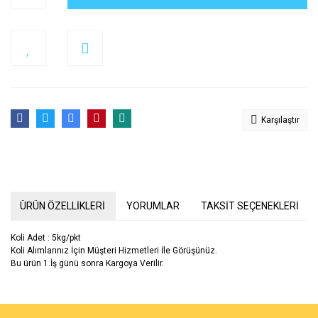
Karşılaştır
ÜRÜN ÖZELLİKLERİ
YORUMLAR
TAKSİT SEÇENEKLERİ
Koli Adet : 5kg/pkt
Koli Alımlarınız İçin Müşteri Hizmetleri İle Görüşünüz.
Bu ürün 1.İş günü sonra Kargoya Verilir.
Bu ürünün fiyat bilgisi, resim, ürün açıklamalarında ve diğer
konularda yetersiz gördüğünüz noktaları öneri formunu kullanarak