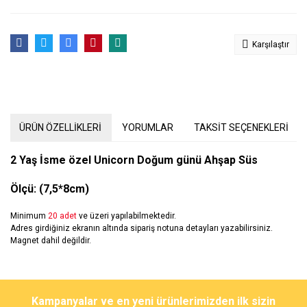
Karşılaştır
ÜRÜN ÖZELLİKLERİ
YORUMLAR
TAKSİT SEÇENEKLERİ
2 Yaş İsme özel Unicorn Doğum günü Ahşap Süs
Ölçü:
(7,5*8cm)
Minimum
20 adet
ve üzeri yapılabilmektedir.
Adres girdiğiniz ekranın altında sipariş notuna detayları yazabilirsiniz.
Magnet dahil değildir.
Bu ürünün fiyat bilgisi, resim, ürün açıklamalarında ve diğer
konularda yetersiz gördüğünüz noktaları öneri formunu kullanarak
Bu ürüne ilk yorumu siz yapın!
Kampanyalar ve en yeni ürünlerimizden ilk sizin
tarafımıza iletebilirsiniz.