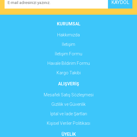
KAYDOL
Ürün açıklamasında eksik bilgiler bulunuyor.
Ürün bilgilerinde hatalar bulunuyor.
Ürün fiyatı diğer sitelerden daha pahalı.
KURUMSAL
Bu ürüne benzer farklı alternatifler olmalı.
Hakkımızda
İletişim
İletişim Formu
Havale Bildirim Formu
Gönder
Kargo Takibi
ALIŞVERİŞ
Mesafeli Satış Sözleşmesi
Gizlilik ve Güvenlik
İptal ve İade Şartları
Kişisel Veriler Politikası
ÜYELİK