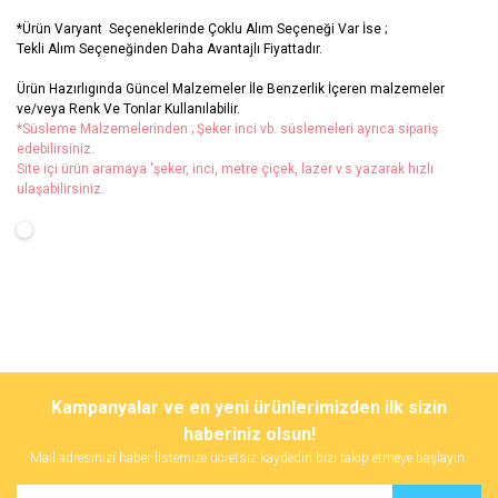
*Ürün Varyant Seçeneklerinde Çoklu Alım Seçeneği Var İse ;
Tekli Alım Seçeneğinden Daha Avantajlı Fiyattadır.
Ürün Hazırlıgında Güncel Malzemeler İle Benzerlik İçeren malzemeler
ve/veya Renk Ve Tonlar Kullanılabilir.
*Süsleme Malzemelerinden ; Şeker inci vb. süslemeleri ayrıca sipariş
edebilirsiniz.
Site içi ürün aramaya 'şeker, inci, metre çiçek, lazer v.s yazarak hızlı
ulaşabilirsiniz.
Bu ürünün fiyat bilgisi, resim, ürün açıklamalarında ve diğer
konularda yetersiz gördüğünüz noktaları öneri formunu kullanarak
Bu ürüne ilk yorumu siz yapın!
Kampanyalar ve en yeni ürünlerimizden ilk sizin
tarafımıza iletebilirsiniz.
Görüş ve önerileriniz için teşekkür ederiz.
haberiniz olsun!
Mail adresinizi haber listemize ücretsiz kaydedin bizi takip etmeye başlayın.
Yorum Yaz
Ürün resmi kalitesiz, bozuk veya görüntülenemiyor.