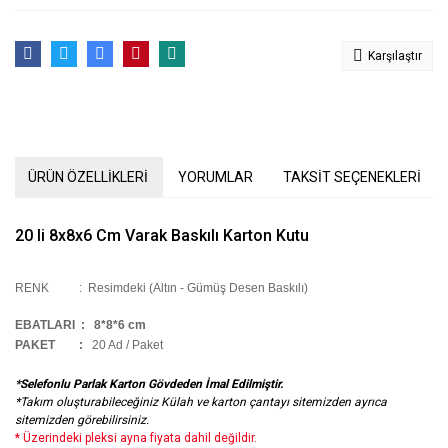
Karşılaştır
ÜRÜN ÖZELLİKLERİ
YORUMLAR
TAKSİT SEÇENEKLERİ
20 li 8x8x6 Cm Varak Baskılı Karton Kutu
RENK :
Resimdeki (Altın - Gümüş Desen Baskılı)
EBATLARI :
8*8*6 cm
PAKET :
20 Ad / Paket
*Selefonlu Parlak Karton Gövdeden İmal Edilmiştir.
*Takım oluşturabileceğiniz Külah ve karton çantayı sitemizden ayrıca
sitemizden görebilirsiniz.
* Üzerindeki pleksi ayna fiyata dahil değildir.