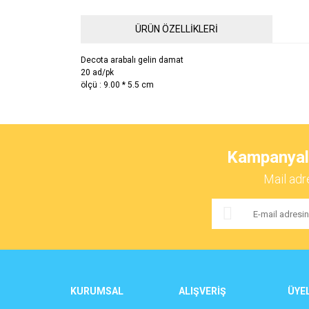
ÜRÜN ÖZELLİKLERİ
Decota arabalı gelin damat
20 ad/pk
ölçü : 9.00 * 5.5 cm
Bu ürünün fiyat bilgisi, resim, ürün açıklamalarında ve 
Görüş ve önerileriniz için teşekkür ederiz.
Kampanyalar
Ürün resmi kalitesiz, bozuk veya görüntülenemiyor.
Mail adr
Ürün açıklamasında eksik bilgiler bulunuyor.
Ürün bilgilerinde hatalar bulunuyor.
Ürün fiyatı diğer sitelerden daha pahalı.
Bu ürüne benzer farklı alternatifler olmalı.
KURUMSAL
ALIŞVERİŞ
ÜYEL