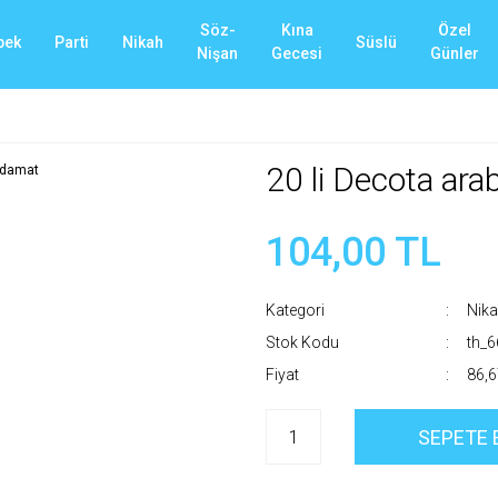
Söz-
Kına
Özel
bek
Parti
Nikah
Süslü
Nişan
Gecesi
Günler
20 li Decota ara
104,00 TL
Kategori
Nik
Stok Kodu
th_
Fiyat
86,6
SEPETE 