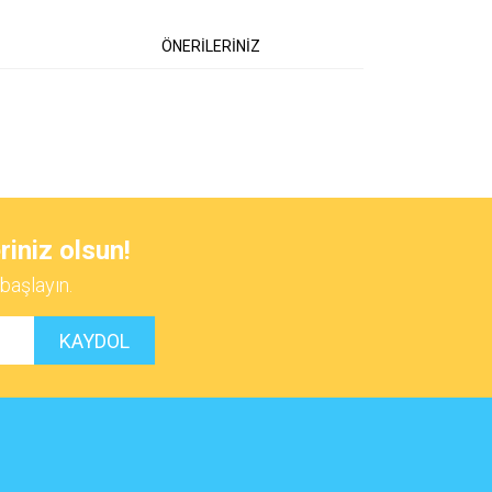
ÖNERİLERİNİZ
 iletebilirsiniz.
riniz olsun!
başlayın.
KAYDOL