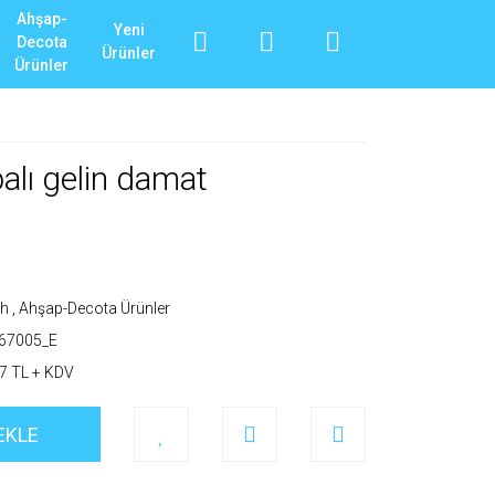
Ahşap-
Yeni
Decota
Ürünler
Ürünler
balı gelin damat
ah
,
Ahşap-Decota Ürünler
667005_E
7 TL + KDV
EKLE