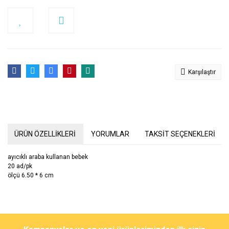
Karşılaştır
ÜRÜN ÖZELLİKLERİ
YORUMLAR
TAKSİT SEÇENEKLERİ
ayıcıklı araba kullanan bebek
20 ad/pk
ölçü 6.50 * 6 cm
Bu ürünün fiyat bilgisi, resim, ürün açıklamalarında ve diğer
konularda yetersiz gördüğünüz noktaları öneri formunu kullanarak
Bu ürüne ilk yorumu siz yapın!