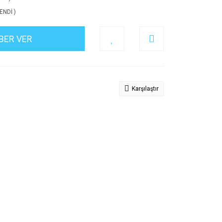
ENDİ )
BER VER
Karşılaştır