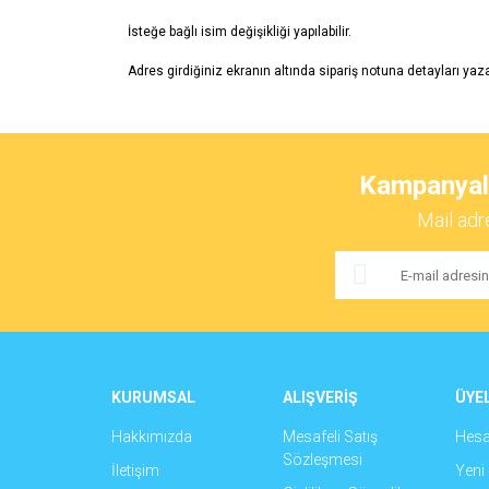
İsteğe bağlı isim değişikliği yapılabilir.
Adres girdiğiniz ekranın altında sipariş notuna detayları yazab
Bu ürünün fiyat bilgisi, resim, ürün açıklamalarında ve 
Görüş ve önerileriniz için teşekkür ederiz.
Kampanyalar
Ürün resmi kalitesiz, bozuk veya görüntülenemiyor.
Mail adr
Ürün açıklamasında eksik bilgiler bulunuyor.
Ürün bilgilerinde hatalar bulunuyor.
Ürün fiyatı diğer sitelerden daha pahalı.
Bu ürüne benzer farklı alternatifler olmalı.
KURUMSAL
ALIŞVERİŞ
ÜYEL
Hakkımızda
Mesafeli Satış
Hes
Sözleşmesi
İletişim
Yeni 