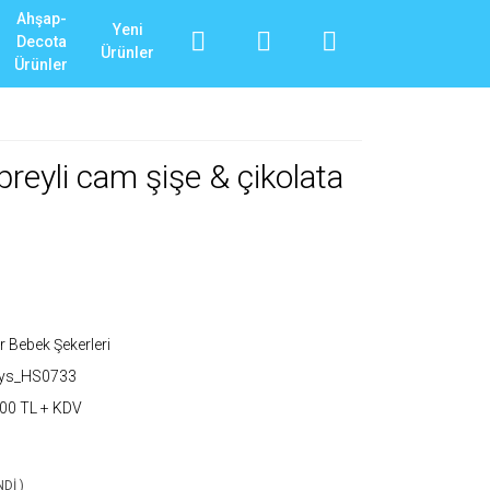
Ahşap-
Yeni
Decota
Ürünler
Ürünler
preyli cam şişe & çikolata
r Bebek Şekerleri
_ys_HS0733
00 TL + KDV
NDİ )