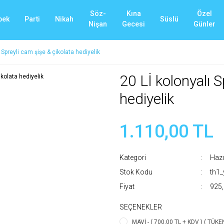
Söz-
Kına
Özel
bek
Parti
Nikah
Süslü
Nişan
Gecesi
Günler
 Spreyli cam şişe & çikolata hediyelik
20 Lİ kolonyalı S
hediyelik
1.110,00 TL
Kategori
Hazı
Stok Kodu
th1
Fiyat
925,
SEÇENEKLER
MAVİ - ( 700,00 TL + KDV ) ( TÜKE