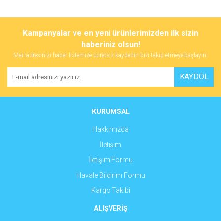
Bu ürünün fiyat bilgisi, resim, ürün açıklamalarında ve diğer
konularda yetersiz gördüğünüz noktaları öneri formunu kullanarak
Bu ürüne ilk yorumu siz yapın!
Kampanyalar ve en yeni ürünlerimizden ilk sizin
tarafımıza iletebilirsiniz.
Görüş ve önerileriniz için teşekkür ederiz.
haberiniz olsun!
Mail adresinizi haber listemize ücretsiz kaydedin bizi takip etmeye başlayın.
Yorum Yaz
Ürün resmi kalitesiz, bozuk veya görüntülenemiyor.
KAYDOL
Ürün açıklamasında eksik bilgiler bulunuyor.
Ürün bilgilerinde hatalar bulunuyor.
Ürün fiyatı diğer sitelerden daha pahalı.
KURUMSAL
Bu ürüne benzer farklı alternatifler olmalı.
Hakkımızda
İletişim
İletişim Formu
Havale Bildirim Formu
Gönder
Kargo Takibi
ALIŞVERİŞ