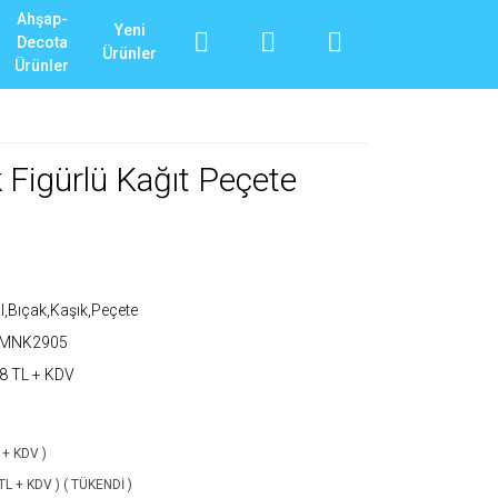
Ahşap-
Yeni
Decota
Ürünler
Ürünler
k Figürlü Kağıt Peçete
l,Bıçak,Kaşık,Peçete
_MNK2905
8 TL + KDV
 + KDV )
TL + KDV ) ( TÜKENDİ )