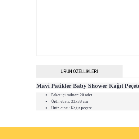
ÜRÜN ÖZELLİKLERİ
Mavi Patikler Baby Shower Kağıt Peçet
Paket içi miktar: 20 adet
Ürün ebatı: 33x33 cm
Ürün cinsi: Kağıt peçete
Bu ürünün fiyat bilgisi, resim, ürün açıklamalarında ve 
Görüş ve önerileriniz için teşekkür ederiz.