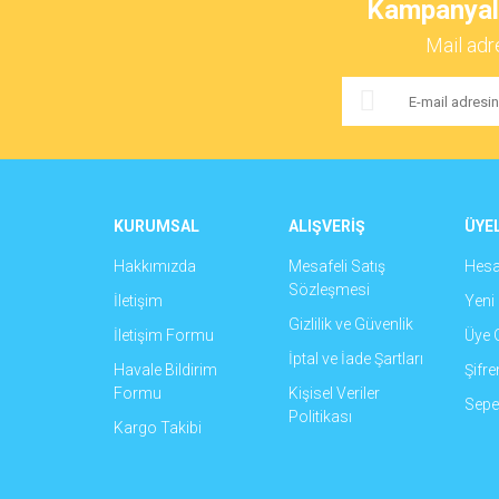
Kampanyalar
Ürün resmi kalitesiz, bozuk veya görüntülenemiyor.
Mail adr
Ürün açıklamasında eksik bilgiler bulunuyor.
Ürün bilgilerinde hatalar bulunuyor.
Ürün fiyatı diğer sitelerden daha pahalı.
Bu ürüne benzer farklı alternatifler olmalı.
KURUMSAL
ALIŞVERİŞ
ÜYEL
Hakkımızda
Mesafeli Satış
Hes
Sözleşmesi
İletişim
Yeni 
Gizlilik ve Güvenlik
İletişim Formu
Üye G
İptal ve İade Şartları
Havale Bildirim
Şifr
Formu
Kişisel Veriler
Sepet
Politikası
Kargo Takibi