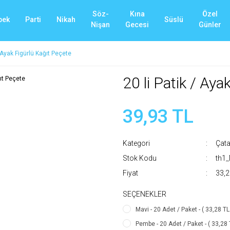
Söz-
Kına
Özel
bek
Parti
Nikah
Süslü
Nişan
Gecesi
Günler
/ Ayak Figürlü Kağıt Peçete
20 li Patik / Aya
39,93 TL
Kategori
Çata
Stok Kodu
th1
Fiyat
33,2
SEÇENEKLER
Mavi - 20 Adet / Paket - ( 33,28 TL
Pembe - 20 Adet / Paket - ( 33,28 