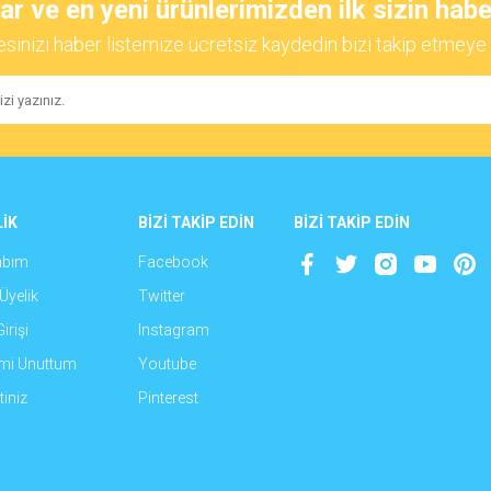
 ve en yeni ürünlerimizden ilk sizin habe
esinizi haber listemize ücretsiz kaydedin bizi takip etmeye 
Yorum Yaz
İK
BİZİ TAKİP EDİN
BİZİ TAKİP EDİN
abım
Facebook
Gönder
Üyelik
Twitter
irişi
Instagram
emi Unuttum
Youtube
iniz
Pinterest