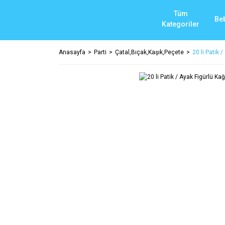
Tüm
Be
Kategoriler
Anasayfa
Parti
Çatal,Bıçak,Kaşık,Peçete
20 li Patik 