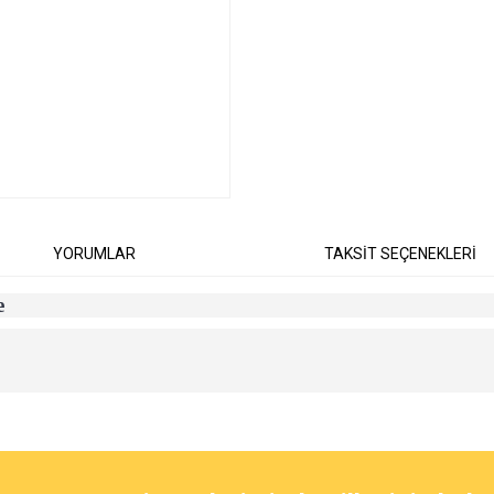
YORUMLAR
TAKSİT SEÇENEKLERİ
e
diğer konularda yetersiz gördüğünüz noktaları öneri formunu kullanarak tarafımıza
Bu ürüne ilk yorumu siz yapın!