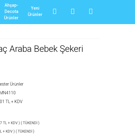
Ahşap-
Yeni
Decota
Ürünler
Ürünler
Taç Araba Bebek Şekeri
ester Ürünler
_MN4110
01 TL + KDV
37 TL + KDV ) ( TÜKENDİ )
TL + KDV ) ( TÜKENDİ )