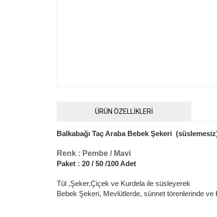
ÜRÜN ÖZELLİKLERİ
Balkabağı Taç Araba Bebek Şekeri (süslemes
Renk : Pembe / Mavi
Paket : 20 / 50 /100 Adet
Tül ,Şeker,Çiçek ve Kur
dela ile süsleyerek
Bebek Şekeri, Mevlütlerde, sünnet törenlerinde ve b