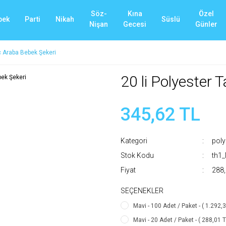
Söz-
Kına
Özel
bek
Parti
Nikah
Süslü
Nişan
Gecesi
Günler
aç Araba Bebek Şekeri
20 li Polyester 
345,62 TL
Kategori
poly
Stok Kodu
th1
Fiyat
288,
SEÇENEKLER
Mavi - 100 Adet / Paket - ( 1.292,
Mavi - 20 Adet / Paket - ( 288,01 