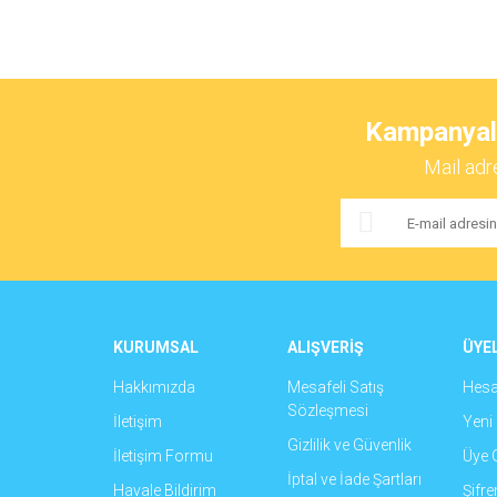
Bu ürünün fiyat bilgisi, resim, ürün açıklamalarında ve 
Görüş ve önerileriniz için teşekkür ederiz.
Kampanyalar
Ürün resmi kalitesiz, bozuk veya görüntülenemiyor.
Mail adr
Ürün açıklamasında eksik bilgiler bulunuyor.
Ürün bilgilerinde hatalar bulunuyor.
Ürün fiyatı diğer sitelerden daha pahalı.
Bu ürüne benzer farklı alternatifler olmalı.
KURUMSAL
ALIŞVERİŞ
ÜYEL
Hakkımızda
Mesafeli Satış
Hes
Sözleşmesi
İletişim
Yeni 
Gizlilik ve Güvenlik
İletişim Formu
Üye G
İptal ve İade Şartları
Havale Bildirim
Şifr