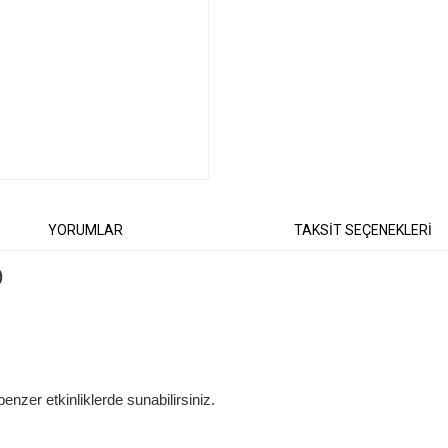
YORUMLAR
TAKSİT SEÇENEKLERİ
iz)
enzer etkinliklerde
sunabil
irsiniz.