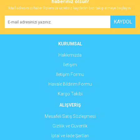
haberiniz olsun!
Mail adresinizi haber listemize ücretsiz kaydedin bizi takip etmeye başlayın.
Yorum Yaz
Ürün resmi kalitesiz, bozuk veya görüntülenemiyor.
KAYDOL
Ürün açıklamasında eksik bilgiler bulunuyor.
Ürün bilgilerinde hatalar bulunuyor.
Ürün fiyatı diğer sitelerden daha pahalı.
KURUMSAL
Bu ürüne benzer farklı alternatifler olmalı.
Hakkımızda
İletişim
İletişim Formu
Havale Bildirim Formu
Gönder
Kargo Takibi
ALIŞVERİŞ
Mesafeli Satış Sözleşmesi
Gizlilik ve Güvenlik
İptal ve İade Şartları