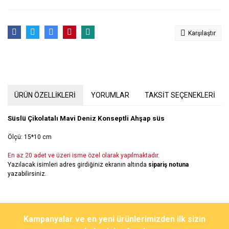
Karşılaştır
ÜRÜN ÖZELLİKLERİ
YORUMLAR
TAKSİT SEÇENEKLERİ
Süslü Çikolatalı Mavi Deniz Konseptli Ahşap süs
Ölçü: 15*10 cm
En az 20 adet ve üzeri isme özel olarak yapılmaktadır.
Yazılacak isimleri adres girdiğiniz ekranın altında
sipariş notuna
yazabilirsiniz.
Bu ürünün fiyat bilgisi, resim, ürün açıklamalarında ve diğer
konularda yetersiz gördüğünüz noktaları öneri formunu kullanarak
Bu ürüne ilk yorumu siz yapın!
Kampanyalar ve en yeni ürünlerimizden ilk sizin
tarafımıza iletebilirsiniz.
Görüş ve önerileriniz için teşekkür ederiz.